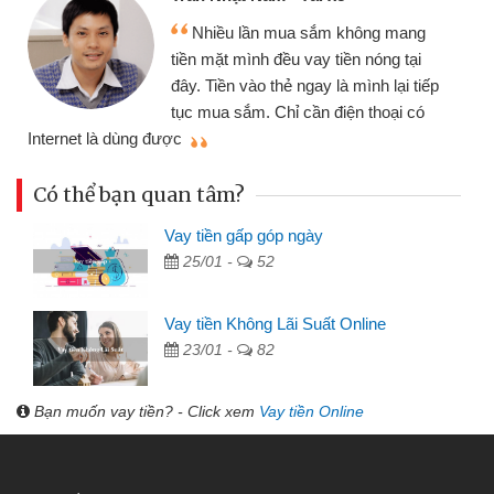
Tôi kinh doanh buôn bán nhỏ lẻ
g
nhiều lúc cần vốn nhập hàng, nhờ biết
i
đến website qua bạn bè giới thiệu tôi
iếp
đã giải quyết được công việc của
ó
mình nhanh chóng
Có thể bạn quan tâm?
Vay tiền gấp góp ngày
25/01 -
52
Vay tiền Không Lãi Suất Online
23/01 -
82
Bạn muốn vay tiền? - Click xem
Vay tiền Online