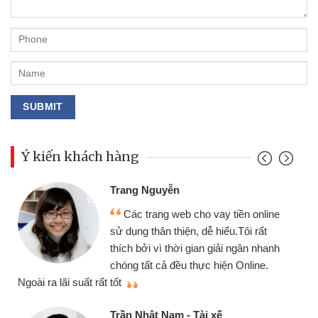
Ý kiến khách hàng
Đoàn Hữu Cảnh
Mình cần tiền gấp nên định cầm cố
ine
chiếc xe wave nhưng thật may đã có
gói vay tiền bằng CMND online không
anh
cần gặp mặt nên rất tiện lợi, sẽ giới
thiệu cho bạn bè biết
Cấn Văn Lực - Tạp hóa