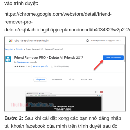
vào trình duyệt:
https://chrome.google.com/webstore/detail/friend-
remover-pro-
delete/ekjblaihiicbgjibfipjoepkmondnnbd#b4034323w2p2
Bước 2:
Sau khi cài đặt xong
các bạn nhớ đăng nhập
tài khoản facebook
của mình trên trình duyệt sau đó