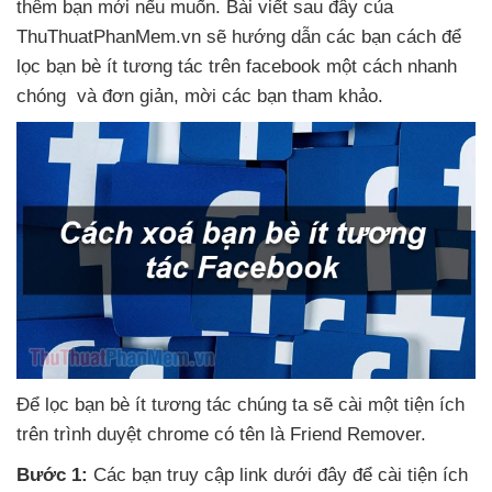
thêm bạn mới
nếu muốn
. Bài viết
sau đây
của
ThuThuatPhanMem.vn
sẽ hướng dẫn
các bạn cách
để
lọc bạn bè ít tương tác trên facebook một cách nhanh
chóng
và đơn giản
, mời
các bạn tham khảo.
Để lọc bạn bè ít tương tác chúng ta
sẽ cài một tiện ích
trên trình duyệt chrome có tên là Friend Remover.
Bước 1:
Các bạn truy cập link
dưới đây
để cài tiện ích