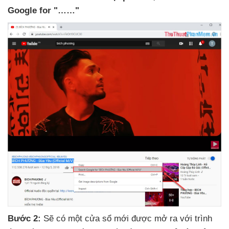
Google for "……"
Bước 2:
Sẽ có một cửa sổ mới
được mở ra
với trình