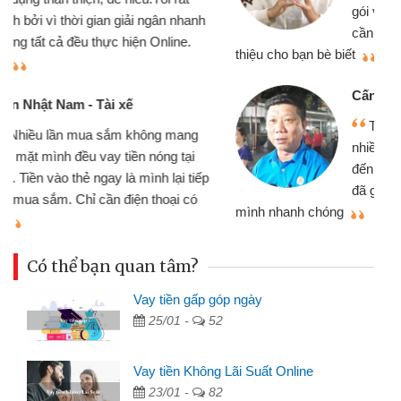
gói vay tiền bằng CMND online không
cần gặp mặt nên rất tiện lợi, sẽ giới
thiệu cho bạn bè biết
qu
Cấn Văn Lực - Tạp hóa
Tôi kinh doanh buôn bán nhỏ lẻ
nhiều lúc cần vốn nhập hàng, nhờ biết
đến website qua bạn bè giới thiệu tôi
đã giải quyết được công việc của
mình nhanh chóng
th
Có thể bạn quan tâm?
Vay tiền gấp góp ngày
25/01 -
52
Vay tiền Không Lãi Suất Online
23/01 -
82