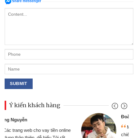
Ý kiến khách hàng
Đoàn Hữu Cảnh
Mình cần tiền gấp nên định cầm cố
chiếc xe wave nhưng thật may đã có