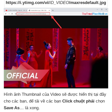
https://i.ytimg.com/vi/
ID_VIDEO
/maxresdefault.jpg
Hình ảnh Thumbnail
của Video
sẽ
được hiển thị tại đây
cho
các bạn
,
để tải về
các bạn
Click chuột phải
chọn
Save As
… là xong.