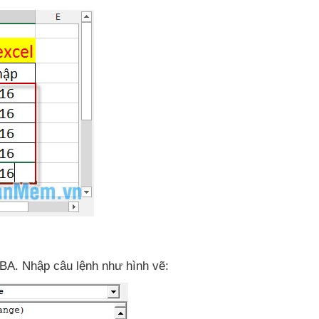
VBA
. Nhập câu lệnh như hình vẽ: