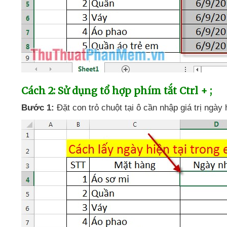
Cách 2: Sử dụng tổ hợp phím tắt Ctrl + ;
Bước 1:
Đặt con trỏ chuột tại ô cần nhập giá trị ngày