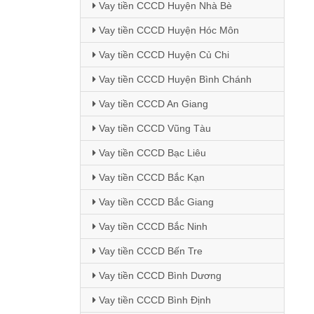
Vay tiền CCCD Huyện Nhà Bè
Vay tiền CCCD Huyện Hóc Môn
Vay tiền CCCD Huyện Củ Chi
Vay tiền CCCD Huyện Bình Chánh
Vay tiền CCCD An Giang
Vay tiền CCCD Vũng Tàu
Vay tiền CCCD Bạc Liêu
Vay tiền CCCD Bắc Kạn
Vay tiền CCCD Bắc Giang
Vay tiền CCCD Bắc Ninh
Vay tiền CCCD Bến Tre
Vay tiền CCCD Bình Dương
Vay tiền CCCD Bình Định