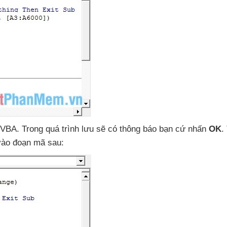
i VBA
. Trong
quá trình lưu
sẽ có thông báo bạn cứ nhấn
OK
.
vào đoạn mã sau: