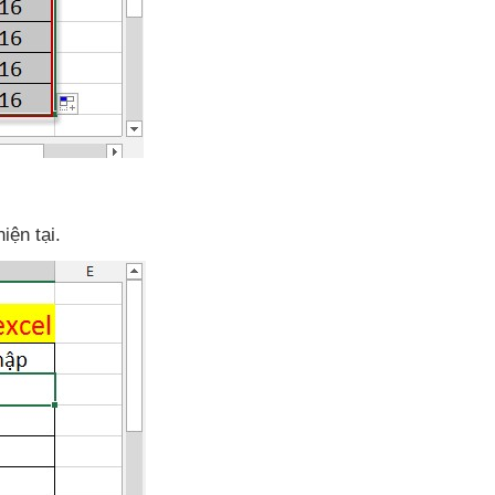
hiện tại.