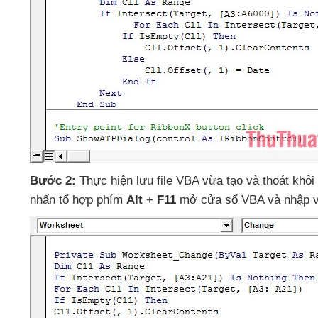
Bước 2:
Thực hiện lưu file VBA vừa tạo
và thoát khỏ
nhấn tổ hợp phím
Alt
+
F11
mở cửa sổ VBA
và nhập 