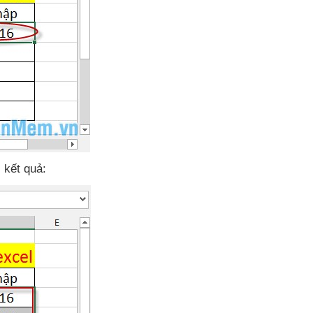
 kết quả: