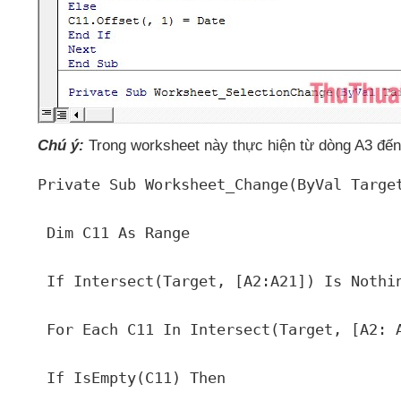
Chú ý:
Trong worksheet này thực hiện từ dòng A3 đến
Private Sub Worksheet_Change(ByVal Targe
 Dim C11 As Range
 If Intersect(Target
, [A2:A21]) Is Nothi
 For Each C11 In Intersect(Target
, [A2: 
 If IsEmpty(C11) Then