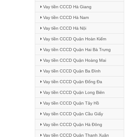
Vay tiền CCCD Hà Giang
Vay tiền CCCD Hà Nam
Vay tiền CCCD Hà Nội
Vay tiền CCCD Quận Hoàn Kiếm
Vay tiền CCCD Quận Hai Bà Trưng
Vay tiền CCCD Quận Hoàng Mai
Vay tiền CCCD Quận Ba Đình
Vay tiền CCCD Quận Đống Đa
Vay tiền CCCD Quận Long Biên
Vay tiền CCCD Quận Tây Hồ
Vay tiền CCCD Quận Cầu Giấy
Vay tiền CCCD Quận Hà Đông
Vay tiền CCCD Quận Thanh Xuân