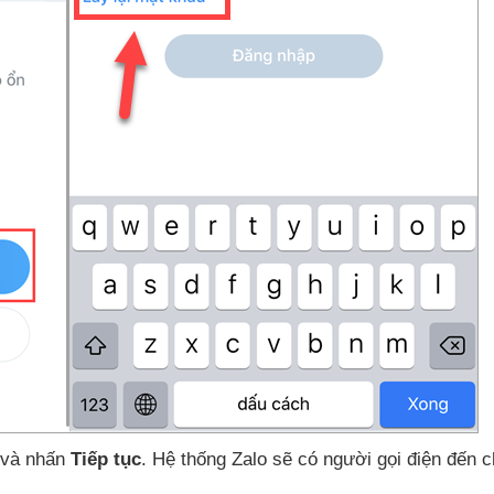
và nhấn
Tiếp tục
. Hệ thống Zalo
sẽ có người gọi điện đến 