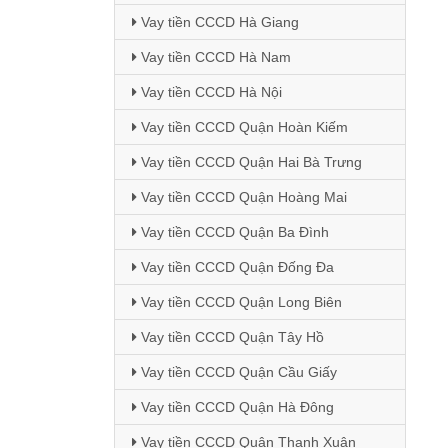
Vay tiền CCCD Hà Giang
Vay tiền CCCD Hà Nam
Vay tiền CCCD Hà Nội
Vay tiền CCCD Quận Hoàn Kiếm
Vay tiền CCCD Quận Hai Bà Trưng
Vay tiền CCCD Quận Hoàng Mai
Vay tiền CCCD Quận Ba Đình
Vay tiền CCCD Quận Đống Đa
Vay tiền CCCD Quận Long Biên
Vay tiền CCCD Quận Tây Hồ
Vay tiền CCCD Quận Cầu Giấy
Vay tiền CCCD Quận Hà Đông
Vay tiền CCCD Quận Thanh Xuân