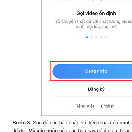
Bước 3:
Sau đó
các bạn nhập số điện thoại
của mình
để đọc
Mã xác nhận
nên
các bạn hãy
để ý điện thoại.