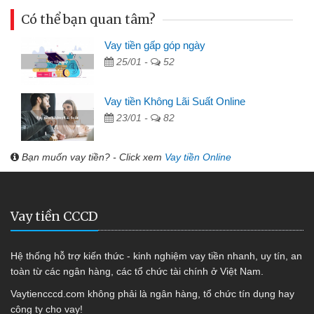
Có thể bạn quan tâm?
Vay tiền gấp góp ngày
25/01 -
52
Vay tiền Không Lãi Suất Online
23/01 -
82
Bạn muốn vay tiền? - Click xem
Vay tiền Online
Vay tiền CCCD
Hệ thống hỗ trợ kiến thức - kinh nghiệm vay tiền nhanh, uy tín, an
toàn từ các ngân hàng, các tổ chức tài chính ở Việt Nam.
Vaytiencccd.com không phải là ngân hàng, tổ chức tín dụng hay
công ty cho vay!