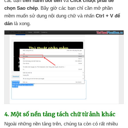
các bạn
tiến hành bôi đen
và
Click chuột phải
để
chọn Sao chép
. Bây giờ
các bạn chỉ cần mở phần
mềm muốn sử dụng nội dung chữ
và nhấn
Ctrl + V
để
dán
là xong.
4
. Một số nền tảng tách chữ từ ảnh khác
Ngoài
những nền tảng trên
, chúng ta còn có
rất nhiều