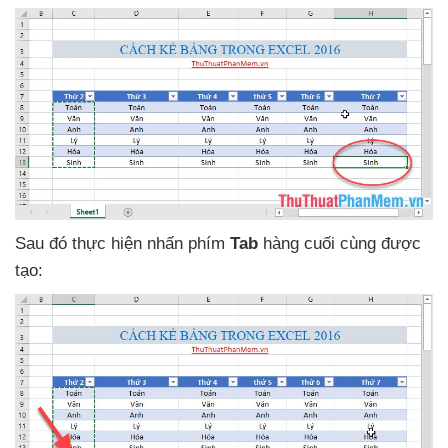
Sau đó thực hiện nhấn phím
Tab
hàng cuối cùng
được
tạo: