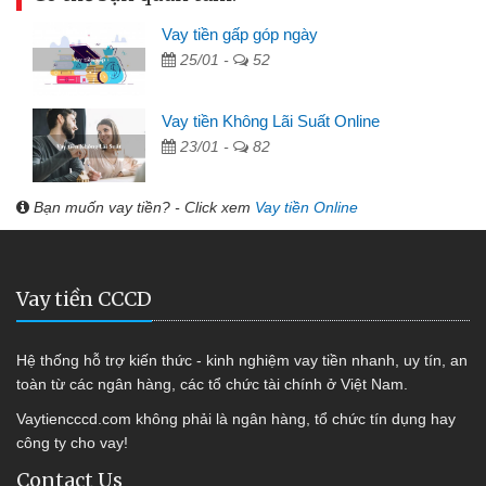
Vay tiền gấp góp ngày
25/01 -
52
Vay tiền Không Lãi Suất Online
23/01 -
82
Bạn muốn vay tiền? - Click xem
Vay tiền Online
Vay tiền CCCD
Hệ thống hỗ trợ kiến thức - kinh nghiệm vay tiền nhanh, uy tín, an
toàn từ các ngân hàng, các tổ chức tài chính ở Việt Nam.
Vaytiencccd.com không phải là ngân hàng, tổ chức tín dụng hay
công ty cho vay!
Contact Us