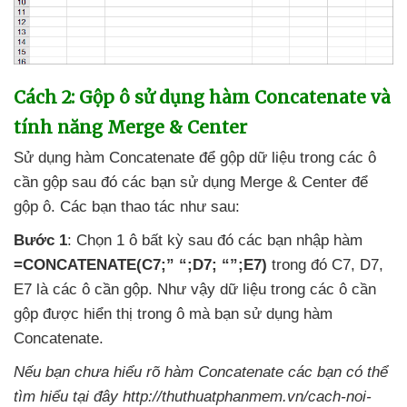
Cách 2: Gộp ô sử dụng hàm Concatenate
và
tính năng Merge & Center
Sử dụng hàm Concatenate
để gộp dữ liệu trong
các ô
cần gộp
sau đó
các bạn sử dụng Merge & Center
để
gộp ô
. Các bạn thao tác
như sau:
Bước 1
: Chọn 1 ô bất kỳ
sau đó
các bạn nhập hàm
=CONCATENATE(C7;” “;D7; “”;E7)
trong đó C7
, D7
,
E7 là
các ô cần gộp
.
Như vậy dữ liệu trong
các ô cần
gộp
được hiển thị trong ô
mà bạn sử dụng hàm
Concatenate.
Nếu bạn chưa hiểu rõ hàm Concatenate
các bạn
có thể
tìm hiểu tại đây
http://thuthuatphanmem.vn/cach-noi-