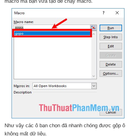
macro
mà bạn vừa tạo
để chạy macro.
Như vậy
các ô bạn chọn
đã nhanh chóng
được gộp ô
không mất dữ liệu
.