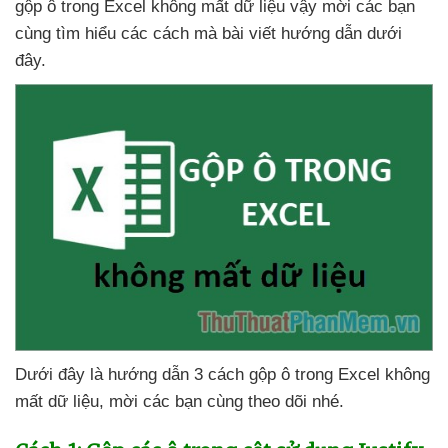
gộp ô trong Excel không mất dữ liệu vậy mời
các bạn
cùng tìm hiểu
các cách
mà bài viết hướng dẫn
dưới
đây.
Dưới đây là hướng dẫn 3 cách gộp ô trong Excel không
mất dữ liệu
, mời
các bạn cùng theo dõi
nhé.