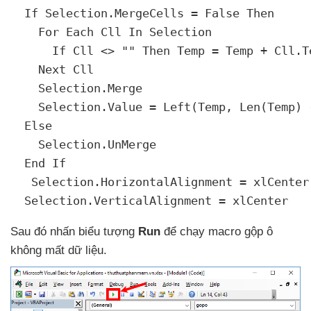
  If Selection.MergeCells = False Then

    For Each Cll In Selection

      If Cll <> "" Then Temp = Temp + Cll.Te
    Next Cll

    Selection.Merge

    Selection.Value = Left(Temp
, Len(Temp) -
  Else

    Selection.UnMerge

  End If

   Selection.HorizontalAlignment = xlCenter

Sau đó nhấn biểu tượng
Run
để chạy macro gộp ô
không mất dữ liệu.