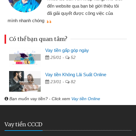
đến website qua bạn bè giới thiệu tôi
đã giải quyết được công việc của
mình nhanh chóng
th
Có thể bạn quan tâm?
Vay tiền gấp góp ngày
25/01 -
52
Vay tiền Không Lãi Suất Online
23/01 -
82
Bạn muốn vay tiền? - Click xem
Vay tiền Online
Vay tiền CCCD