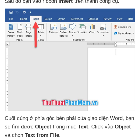
Sau đó bạn vào ribbon
Insert
trên thanh công cụ.
Cuối cùng ở phía góc bên phải
của giao diện Word
, bạn
sẽ tìm
được
Object
trong mục
Text
. Click vào
Object
và chọn
Text from File
.