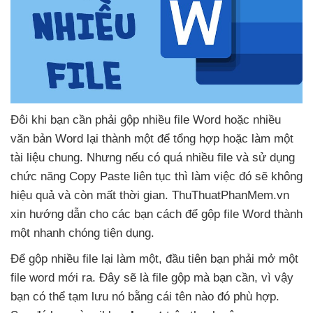
Đôi khi bạn cần phải gộp nhiều file Word
hoặc nhiều
văn bản Word lại thành một
để tổng hợp
hoặc làm một
tài liệu chung
. Nhưng
nếu có
quá nhiều file
và sử dụng
chức năng Copy Paste liên tục
thì làm việc đó
sẽ không
hiệu quả
và còn mất thời gian
. ThuThuatPhanMem.vn
xin hướng dẫn cho
các bạn cách
để gộp file Word thành
một nhanh chóng tiện dụng.
Để gộp nhiều file lại làm một
, đầu tiên bạn phải mở một
file word mới ra
. Đây
sẽ là file gộp
mà bạn cần
, vì vậy
bạn
có thể tạm lưu nó bằng cái tên nào đó phù hợp
.