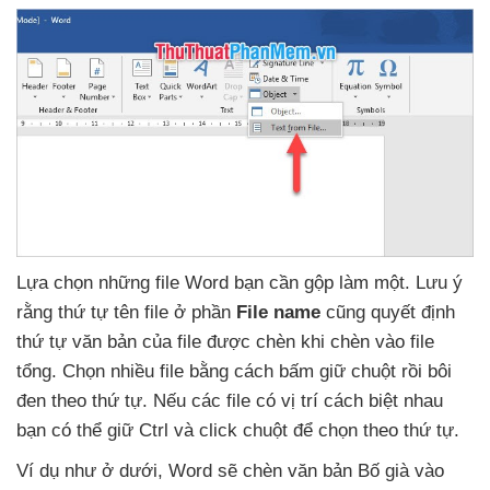
Lựa chọn
những file Word bạn cần gộp làm một
. Lưu ý
rằng thứ tự tên file ở phần
File name
cũng quyết định
thứ tự văn bản
của file
được chèn khi chèn vào file
tổng
. Chọn nhiều file bằng cách bấm giữ chuột rồi bôi
đen theo thứ tự
.
Nếu
các file có vị trí cách biệt nhau
bạn
có thể giữ Ctrl
và click chuột
để chọn theo thứ tự.
Ví dụ như ở dưới
, Word
sẽ chèn văn bản Bố già vào