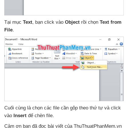
Tại mục
Text
, bạn click vào
Object
rồi chọn
Text from
File
.
Cuối cùng là chọn
các file cần gộp theo thứ tự
và click
vào
Insert
để chèn file.
Cảm ơn bạn
đã đọc bài viết
của ThuThuatPhanMem.vn