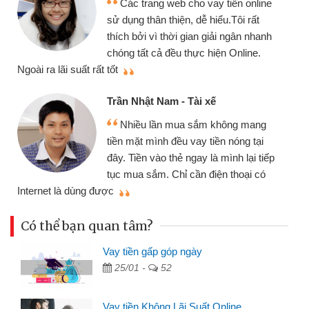
chiếc xe wave nhưng thật may đã có
gói vay tiền bằng CMND online không
cần gặp mặt nên rất tiện lợi, sẽ giới
thiệu cho bạn bè biết
qu
Cấn Văn Lực - Tạp hóa
Tôi kinh doanh buôn bán nhỏ lẻ
nhiều lúc cần vốn nhập hàng, nhờ biết
đến website qua bạn bè giới thiệu tôi
đã giải quyết được công việc của
mình nhanh chóng
th
Có thể bạn quan tâm?
Vay tiền gấp góp ngày
25/01 -
52
Vay tiền Không Lãi Suất Online