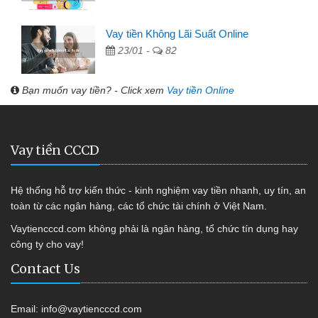
Vay tiền Không Lãi Suất Online
23/01 -
82
Bạn muốn vay tiền? - Click xem
Vay tiền Online
Vay tiền CCCD
Hệ thống hỗ trợ kiến thức - kinh nghiệm vay tiền nhanh, uy tín, an
toàn từ các ngân hàng, các tổ chức tài chính ở Việt Nam.
Vaytiencccd.com không phải là ngân hàng, tổ chức tín dụng hay
công ty cho vay!
Contact Us
Email:
info@vaytiencccd.com