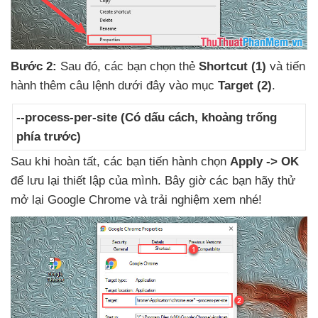
Bước 2:
Sau đó
,
các bạn chọn thẻ
Shortcut
(1)
và tiến
hành thêm câu lệnh
dưới đây vào mục
Target
(2)
.
--process-per-site (Có dấu cách
, khoảng trống
phía trước)
Sau khi hoàn tất
,
các bạn tiến hành chọn
Apply -> OK
để lưu lại thiết lập
của mình
.
Bây giờ
các bạn hãy thử
mở lại Google Chrome
và trải nghiệm xem
nhé!