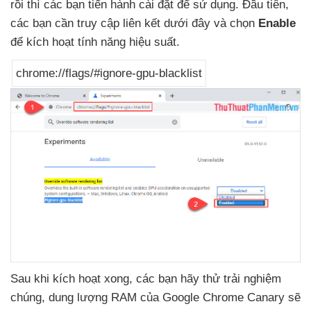
rồi
thì
các bạn tiến hành cài đặt
để sử dụng
. Đầu tiên
,
các bạn cần truy cập liên kết
dưới đây
và chọn
Enable
để kích hoạt tính năng hiệu suất.
chrome://flags/#ignore-gpu-blacklist
Sau khi kích hoạt xong
,
các bạn hãy thử trải nghiệm
chúng
, dung lượng RAM
của Google Chrome Canary
sẽ