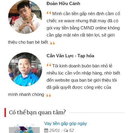
Đoàn Hữu Cảnh
Mình cần tiền gấp nên định cầm cố
chiếc xe wave nhưng thật may đã có
gói vay tiền bằng CMND online không
cần gặp mặt nên rất tiện lợi, sẽ giới
thiệu cho bạn bè biết
qu
Cấn Văn Lực - Tạp hóa
Tôi kinh doanh buôn bán nhỏ lẻ
nhiều lúc cần vốn nhập hàng, nhờ biết
đến website qua bạn bè giới thiệu tôi
đã giải quyết được công việc của
mình nhanh chóng
th
Có thể bạn quan tâm?
Vay tiền gấp góp ngày
25/01 -
52