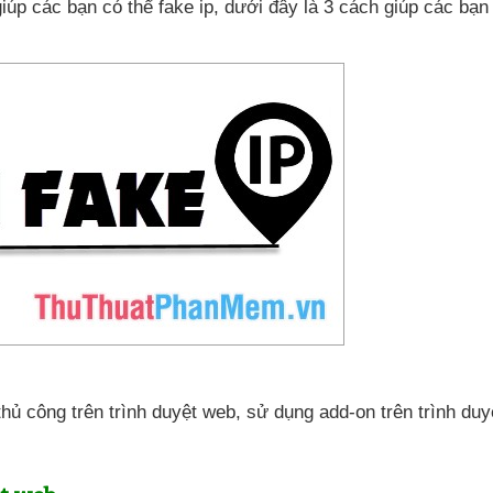
giúp
các bạn
có thể fake ip
,
dưới đây là 3 cách giúp
các bạn 
thủ công trên trình duyệt web
, sử dụng add-on trên trình du