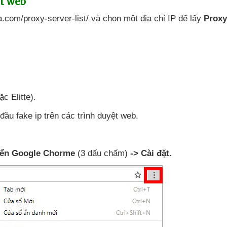
ệt web
a.com/proxy-server-list/
và chọn một địa chỉ IP
để lấy
Proxy
ặc Elitte).
đầu fake ip trên
các trình duyệt web.
hiển Google Chorme
(3 dấu chấm)
-> Cài đặt.