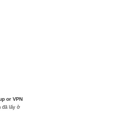
-up or VPN
n
đã lấy ở