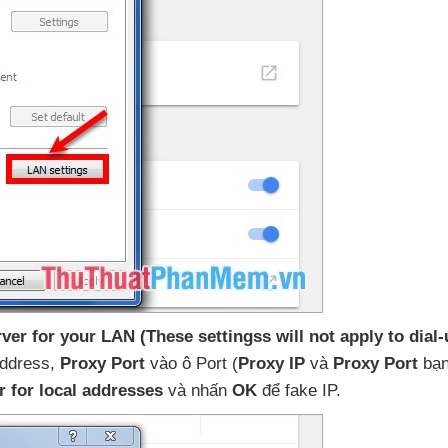
ver for your LAN (These settingss will not apply to dial
ddress
,
Proxy Port
vào ô Port (
Proxy IP
và
Proxy Port
bạ
r for local addresses
và nhấn
OK
để fake IP.