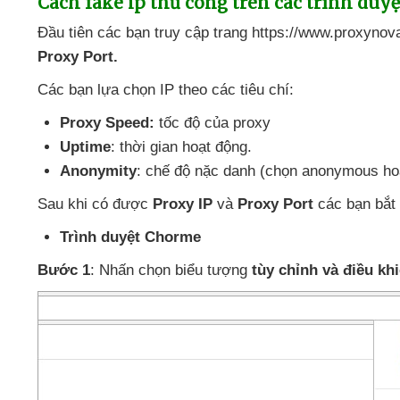
Cách fake ip thủ công trên
các trình duy
Đầu tiên
các bạn truy cập trang https://www.proxynov
Proxy Port.
Các bạn lựa chọn IP theo
các tiêu chí:
Proxy Speed:
tốc độ
của proxy
Uptime
: thời gian hoạt động.
Anonymity
: chế độ nặc danh (chọn anonymous
ho
Sau khi có
được
Proxy IP
và
Proxy Port
các bạn bắt 
Trình duyệt Chorme
Bước 1
: Nhấn chọn biểu tượng
tùy chỉnh
và điều k