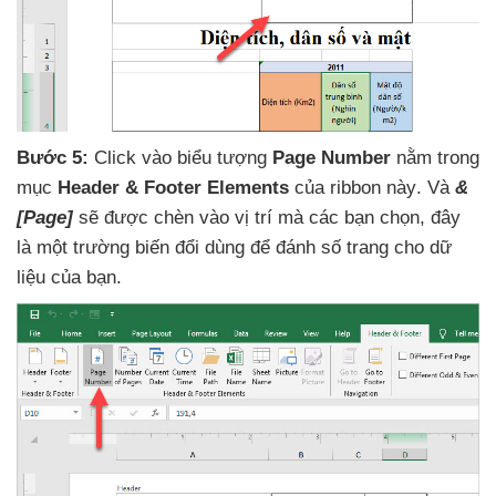
Bước 5:
Click vào biểu tượng
Page Number
nằm trong
mục
Header & Footer Elements
của ribbon này
. Và
&
[Page]
sẽ
được chèn vào vị trí
mà
các bạn chọn
, đây
là một trường biến đổi dùng
để đánh số trang cho dữ
liệu
của bạn.