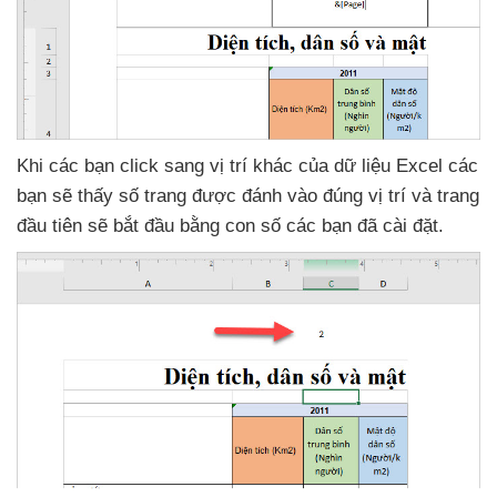
Khi
các bạn click sang vị trí khác
của dữ liệu Excel
các
bạn
sẽ thấy số trang
được đánh vào đúng vị trí
và trang
đầu tiên
sẽ bắt đầu bằng con số
các bạn
đã cài đặt.