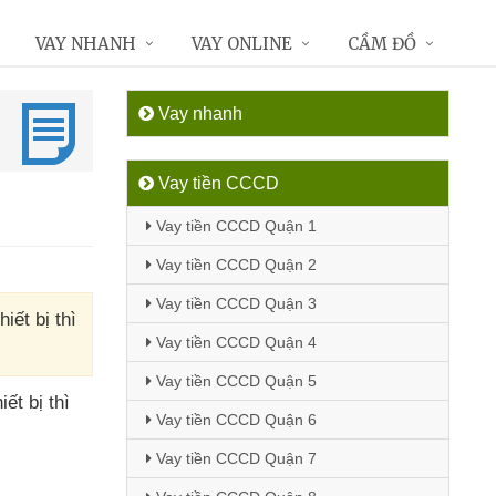
VAY NHANH
VAY ONLINE
CẦM ĐỒ
Vay nhanh
Vay tiền CCCD
Vay tiền CCCD Quận 1
Vay tiền CCCD Quận 2
Vay tiền CCCD Quận 3
ết bị thì
Vay tiền CCCD Quận 4
Vay tiền CCCD Quận 5
iết bị
thì
Vay tiền CCCD Quận 6
Vay tiền CCCD Quận 7