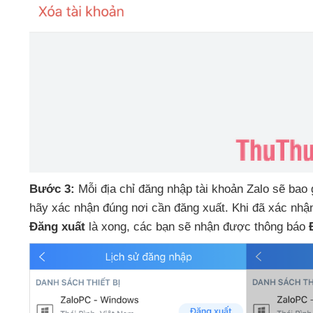
Bước 3:
Mỗi địa chỉ đăng nhập tài khoản Zalo
sẽ
bao 
hãy xác nhận đúng nơi cần đăng xuất
.
Khi
đã xác nh
Đăng xuất
là xong
,
các bạn
sẽ nhận
được thông báo