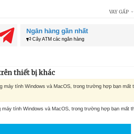
VAY GẤP
Ngân hàng gần nhất
Cây ATM các ngân hàng
rên thiết bị khác
ng máy tính Windows và MacOS, trong trường hợp bạn mất thi
g máy tính Windows
và MacOS
, trong trường hợp bạn mất th