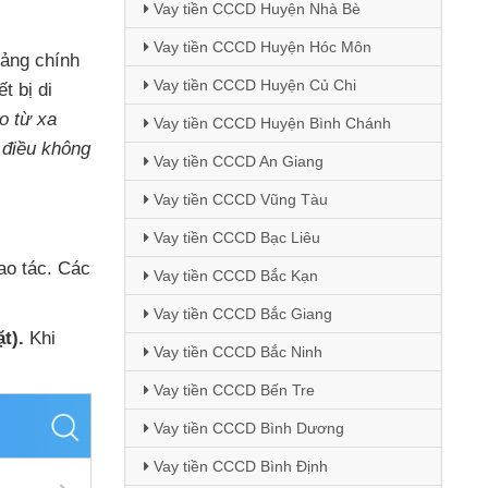
Vay tiền CCCD Huyện Nhà Bè
Vay tiền CCCD Huyện Hóc Môn
tảng chính
Vay tiền CCCD Huyện Củ Chi
t bị di
o từ xa
Vay tiền CCCD Huyện Bình Chánh
à điều không
Vay tiền CCCD An Giang
Vay tiền CCCD Vũng Tàu
Vay tiền CCCD Bạc Liêu
hao tác
. Các
Vay tiền CCCD Bắc Kạn
Vay tiền CCCD Bắc Giang
t).
Khi
Vay tiền CCCD Bắc Ninh
Vay tiền CCCD Bến Tre
Vay tiền CCCD Bình Dương
Vay tiền CCCD Bình Định