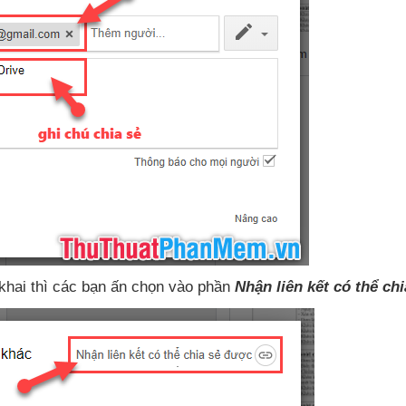
 khai
thì
các bạn ấn chọn vào phần
Nhận liên kết
có thể ch