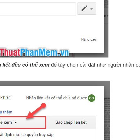
ên kết đều
có thể xem
để tùy chọn cài đặt như người nhận
c