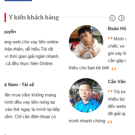
Ý kiến khách hàng
Đoàn Hữu Cảnh
Mình cần tiền gấp nên định cầm cố
chiếc xe wave nhưng thật may đã có
gói vay tiền bằng CMND online không
cần gặp mặt nên rất tiện lợi, sẽ giới
thiệu cho bạn bè biết
qu
Cấn Văn Lực - Tạp hóa
Tôi kinh doanh buôn bán nhỏ lẻ
nhiều lúc cần vốn nhập hàng, nhờ biết
đến website qua bạn bè giới thiệu tôi
đã giải quyết được công việc của
mình nhanh chóng
th