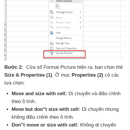
Bước 2:
Cửa sổ Format Picture hiện ra
, bạn chọn thẻ
Size & Properties
(1)
. Ở mục
Properties
(2)
có
các
lựa chọn:
Move and size with cell:
Di chuyển
và điều chỉnh
theo ô tính.
Move but don"t size with cell:
Di chuyển
nhưng
không điều chỉnh theo ô tính.
Don"t move or size with cell:
Không di chuyển