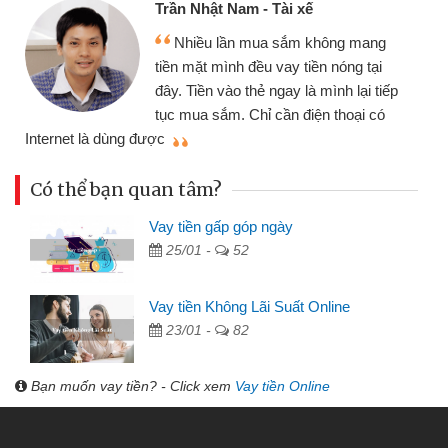
Tôi kinh doanh buôn bán nhỏ lẻ
nhiều lúc cần vốn nhập hàng, nhờ biết
đến website qua bạn bè giới thiệu tôi
đã giải quyết được công việc của
mình nhanh chóng
th
Có thể bạn quan tâm?
Vay tiền gấp góp ngày
25/01 -
52
Vay tiền Không Lãi Suất Online
23/01 -
82
Bạn muốn vay tiền? - Click xem
Vay tiền Online