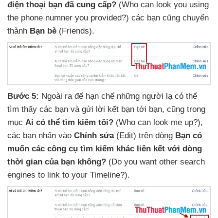
điện thoại bạn
đã cung cấp
?
(Who can look you using
the phone numner you provided?)
các bạn
cũng chuyển
thành
Bạn bè
(Friends)
.
Bước 5:
Ngoài ra
để hạn chế
những người lạ
có thể
tìm thấy
các bạn
và gửi lời kết bạn tới bạn
,
cũng trong
mục
Ai
có thể tìm kiếm tôi
?
(Who can look me up?)
,
các bạn nhấn vào
Chỉnh sửa
(Edit) trên dòng
Bạn có
muốn
các công cụ tìm kiếm khác liên kết
với dòng
thời gian
của bạn không
?
(Do you want other search
engines to link to your Timeline?).