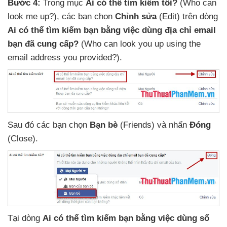
Bước 4:
Trong mục
Ai
có thể tìm kiếm tôi?
(Who can
look me up?)
,
các bạn chọn
Chỉnh sửa
(Edit) trên dòng
Ai
có thể tìm kiếm bạn bằng việc dùng địa chỉ email
bạn
đã cung cấp?
(Who can look you up using the
email address you provided?)
.
Sau đó
các bạn chọn
Bạn bè
(Friends)
và nhấn
Đóng
(Close)
.
Tại dòng
Ai
có thể tìm kiếm bạn bằng việc dùng số