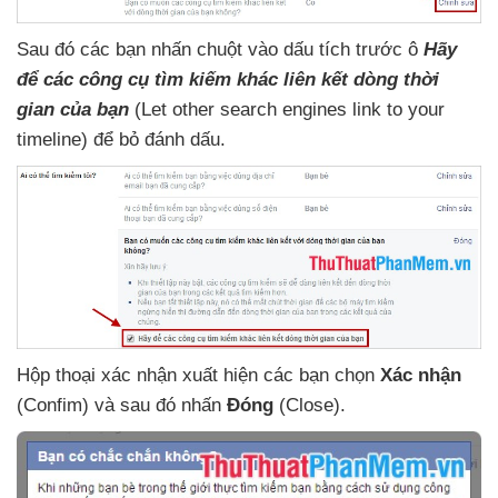
Sau đó
các bạn nhấn chuột vào dấu tích trước ô
Hãy
để
các công cụ tìm kiếm khác liên kết dòng thời
gian
của bạ
n
(Let other search engines link to your
timeline)
để bỏ đánh dấu
.
Hộp thoại xác nhận xuất hiện
các bạn chọn
Xác nhận
(Confim)
và
sau đó nhấn
Đóng
(Close)
.