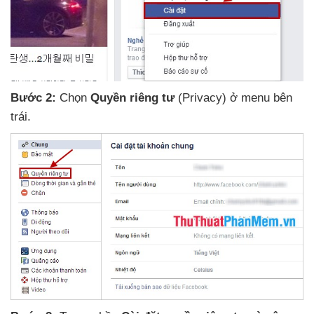
Bước 2:
Chọn
Quyền
riêng tư
(Privacy) ở menu bên
trái
.