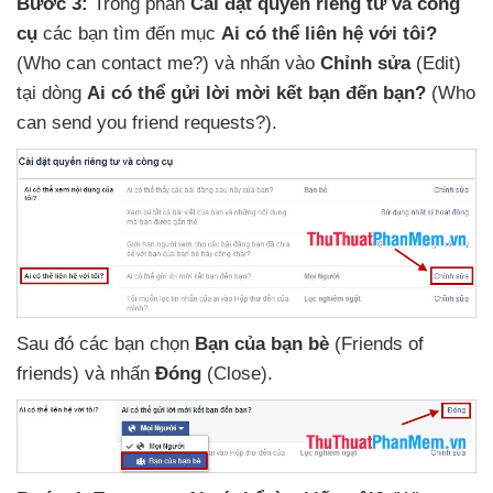
Bước 3:
Trong phần
Cài đặt quyền
riêng tư
và công
cụ
các bạn tìm đến mục
Ai
có thể liên hệ
với tôi?
(Who can contact me?)
và nhấn vào
Chỉnh sửa
(Edit)
tại dòng
Ai
có thể gửi lời mời kết bạn đến bạn?
(Who
can send you friend requests?)
.
Sau đó
các bạn chọn
Bạn
của bạn bè
(Friends of
friends)
và nhấn
Đóng
(Close).