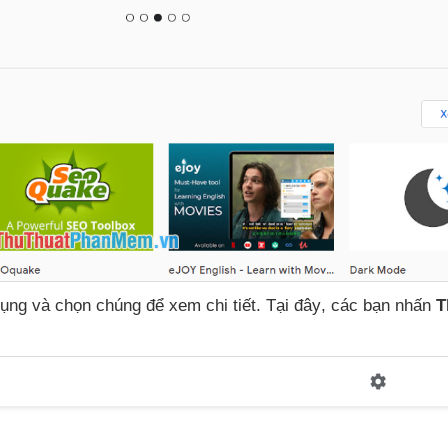
dụng
và chọn chúng
để xem chi tiết
. Tại đây
,
các bạn nhấn
T