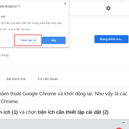
 hành thoát Google Chrome
và khởi động lại
.
Như vậy là
các 
t Chrome.
n ích
(1)
và chọn
tiện ích cần thiết lập cài đặt
(2)
.