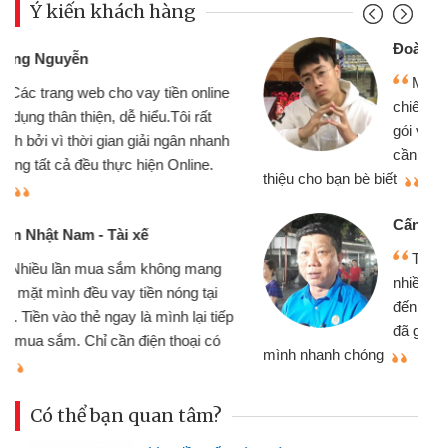
Ý kiến khách hàng
Đoàn Hữu Cảnh
Mình cần tiền gấp nên định cầm cố
chiếc xe wave nhưng thật may đã có
gói vay tiền bằng CMND online không
cần gặp mặt nên rất tiện lợi, sẽ giới
thiệu cho bạn bè biết
qu
Cấn Văn Lực - Tạp hóa
Tôi kinh doanh buôn bán nhỏ lẻ
nhiều lúc cần vốn nhập hàng, nhờ biết
đến website qua bạn bè giới thiệu tôi
đã giải quyết được công việc của
mình nhanh chóng
th
Có thể bạn quan tâm?