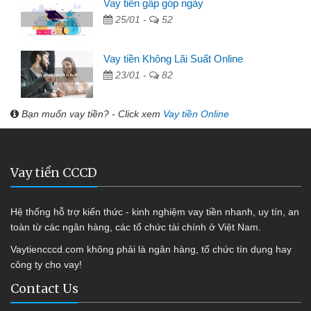
Vay tiền gấp góp ngày
25/01 -
52
Vay tiền Không Lãi Suất Online
23/01 -
82
Bạn muốn vay tiền? - Click xem
Vay tiền Online
Vay tiền CCCD
Hệ thống hỗ trợ kiến thức - kinh nghiệm vay tiền nhanh, uy tín, an
toàn từ các ngân hàng, các tổ chức tài chính ở Việt Nam.
Vaytiencccd.com không phải là ngân hàng, tổ chức tín dụng hay
công ty cho vay!
Contact Us