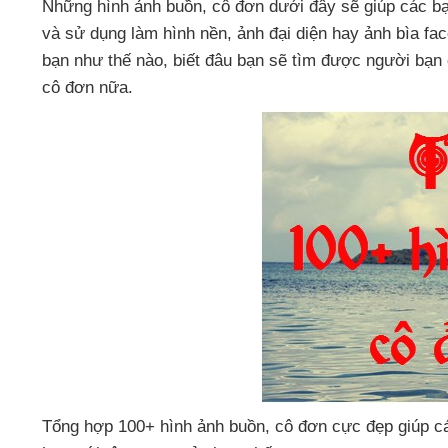
Những hình ảnh buồn
, cô đơn
dưới đây
sẽ giúp
các b
và sử dụng làm hình nền
, ảnh đại diện hay ảnh bìa fa
bạn như thế nào
, biết đâu bạn
sẽ tìm
được người bạn
cô đơn nữa.
Tổng hợp 100+ hình ảnh buồn
, cô đơn cực đẹp giúp
c