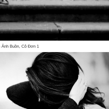
h Ảnh Buồn
, Cô Đơn 1