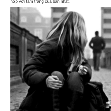
hợp
với tâm trạng
của bạn nhất.