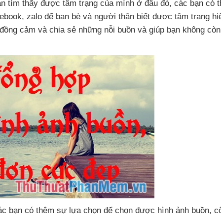
ạn tìm thấy
được tâm trạng
của mình ở đâu đó
,
các bạn
có t
cebook
, zalo
để bạn bè
và người thân biết
được tâm trạng
hi
 đồng cảm
và chia sẻ
những nỗi buồn
và giúp bạn không còn
ác bạn có thêm sự lựa chọn
để chọn
được hình ảnh buồn
, c