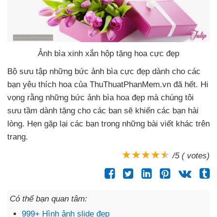
Ảnh bìa xinh xắn hộp tặng hoa cực đẹp
Bộ sưu tập
những bức ảnh bìa cực đẹp dành cho
các
bạn yêu thích hoa
của ThuThuatPhanMem.vn
đã hết
. Hi
vọng rằng
những bức ảnh bìa hoa đẹp
mà chúng tôi
sưu tầm dành tặng cho
các bạn
sẽ khiến
các bạn hài
lòng
. Hẹn gặp lại
các bạn trong
những bài viết khác trên
trang.
/5 ( votes)
Có thể bạn quan tâm:
999+ Hình ảnh slide đẹp