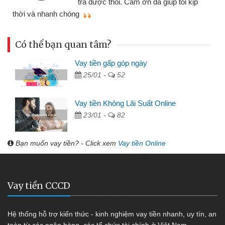
trả được thôi. Cảm ơn đã giúp tôi kịp
thời và nhanh chóng
Có thể bạn quan tâm?
Vay tiền gấp góp ngày
25/01 -
52
Vay tiền Không Lãi Suất Online
23/01 -
82
Bạn muốn vay tiền? - Click xem
Vay tiền Online
Vay tiền CCCD
Hệ thống hỗ trợ kiến thức - kinh nghiệm vay tiền nhanh, uy tín, an