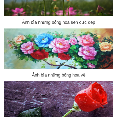
Ảnh bìa
những bông hoa sen cực đẹp
Ảnh bìa
những bông hoa vẽ