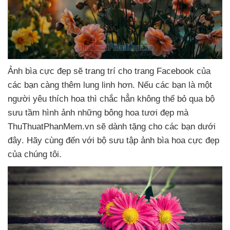
Ảnh bìa cực đẹp
sẽ trang trí cho trang Facebook
của
các bạn càng thêm lung linh hơn
.
Nếu
các bạn là một
người yêu thích hoa
thì chắc hẳn không thể bỏ qua bộ
sưu tầm hình ảnh
những bông hoa tươi đẹp
mà
ThuThuatPhanMem.vn
sẽ dành tặng cho
các bạn
dưới
đây
. Hãy cùng đến
với bộ sưu tập ảnh bìa hoa cực đẹp
của chúng tôi.