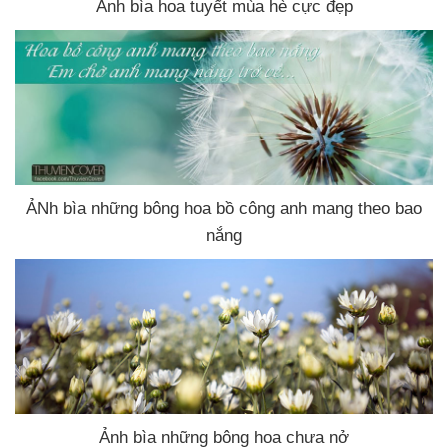
Ảnh bìa hoa tuyết mùa hè cực đẹp
ẢNh bìa
những bông hoa bồ công anh mang theo bao
nắng
Ảnh bìa
những bông hoa chưa nở