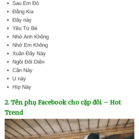
Sau Em Đó
Đằng Kia
Đây này
Yêu Từ Bé
Nhớ Anh Không
Nhớ Em Không
Xuân Đây Này
Ngồi Đối Diện
Cận Này
Ụ này
Híp Này
2
. Tên phụ Facebook cho cặp đôi – Hot
Trend