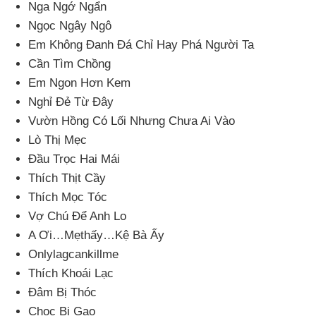
Nga Ngớ Ngẩn
Ngọc Ngây Ngô
Em Không Đanh Đá Chỉ Hay Phá Người Ta
Cần Tìm Chồng
Em Ngon
Hơn Kem
Nghỉ Đẻ Từ Đây
Vườn Hồng Có Lối Nhưng Chưa Ai Vào
Lò Thị Mẹc
Đầu Trọc Hai Mái
Thích Thịt Cầy
Thích Mọc Tóc
Vợ Chú Để Anh Lo
A Ơi…Mẹthấy…Kệ Bà Ấy
Onlylagcankillme
Thích Khoái Lạc
Đâm Bị Thóc
Chọc Bị Gạo