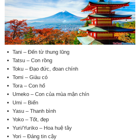
Tani – Đến từ thung lũng
Tatsu – Con rồng
Toku – Đạo đức
, đoan chính
Tomi – Giàu có
Tora – Con hổ
Umeko – Con
của mùa mận chín
Umi – Biển
Yasu – Thanh bình
Yoko – Tốt
, đẹp
Yuri/Yuriko – Hoa huệ tây
Yori – Đáng tin cậy