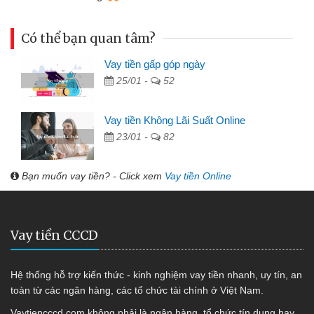
Có thể bạn quan tâm?
Vay tiền gấp góp ngày
25/01 -
52
Vay tiền Không Lãi Suất Online
23/01 -
82
Bạn muốn vay tiền? - Click xem
Vay tiền Online
Vay tiền CCCD
Hệ thống hỗ trợ kiến thức - kinh nghiệm vay tiền nhanh, uy tín, an
toàn từ các ngân hàng, các tổ chức tài chính ở Việt Nam.
Vaytiencccd.com không phải là ngân hàng, tổ chức tín dụng hay