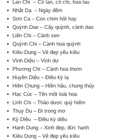
Lan Chi – Cỏ lan
, cỏ chi
, hoa lau
Nhật Dạ – Ngày đêm
Sơn Ca – Con chim hót hay
Quỳnh Dao – Cây quỳnh
, cành dao
Liên Chi – Cành sen
Quỳnh Chi – Cành hoa quỳnh
Kiều Dung – Vẻ đẹp yêu kiều
Vinh Diệu – Vinh dự
Phương Chi – Cành hoa thơm
Huyền Diệu – Điều kỳ lạ
Hiền Chung – Hiền hậu
, chung thủy
Hạc Cúc – Tên một loài hoa
Linh Chi – Thảo dược quý hiếm
Thụy Du – Đi trong mơ
Kỳ Diệu – Điều kỳ diệu
Hạnh Dung – Xinh đẹp
, đức hạnh
Kiều Dung – Vẻ đẹp yêu kiều