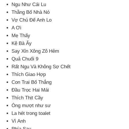
Ngu Như Cái Lu
Thằng Bố Nhà Nó
Vợ Chú Để Anh Lo
A Ơi
Mẹ Thấy
Kệ Bà Ấy
Say Xỉn Xông Zô Hẻm
Quả Chuối 9
Rất Ngu Và Không Sợ Chết
Thích Giao Hợp
Con Trai Bố Thắng
Đầu Trọc Hai Mái
Thích Thịt Cầy
Óng mượt như sư
La hét trong toalet
Vì Anh
Phía Sau