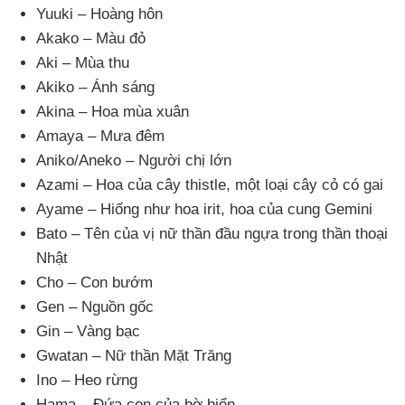
Yuuki – Hoàng hôn
Akako – Màu đỏ
Aki – Mùa thu
Akiko – Ánh sáng
Akina – Hoa mùa xuân
Amaya – Mưa đêm
Aniko/Aneko – Người chị lớn
Azami – Hoa
của cây thistle
, một loại cây cỏ có gai
Ayame – Hiống như hoa irit
, hoa
của cung Gemini
Bato – Tên
của vị nữ thần đầu ngựa trong thần thoại
Nhật
Cho – Con bướm
Gen – Nguồn gốc
Gin – Vàng bạc
Gwatan – Nữ thần Mặt Trăng
Ino – Heo rừng
Hama – Đứa con
của bờ biển