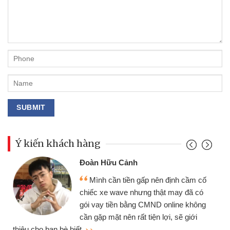
Ý kiến khách hàng
Đoàn Hữu Cảnh
Mình cần tiền gấp nên định cầm cố
chiếc xe wave nhưng thật may đã có
gói vay tiền bằng CMND online không
cần gặp mặt nên rất tiện lợi, sẽ giới
thiệu cho bạn bè biết
qu