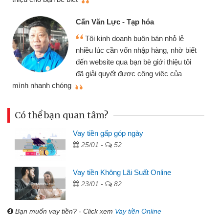
Cấn Văn Lực - Tạp hóa
Tôi kinh doanh buôn bán nhỏ lẻ
nhiều lúc cần vốn nhập hàng, nhờ biết
đến website qua bạn bè giới thiệu tôi
đã giải quyết được công việc của
mình nhanh chóng
th
Có thể bạn quan tâm?
Vay tiền gấp góp ngày
25/01 -
52
Vay tiền Không Lãi Suất Online
23/01 -
82
Bạn muốn vay tiền? - Click xem
Vay tiền Online