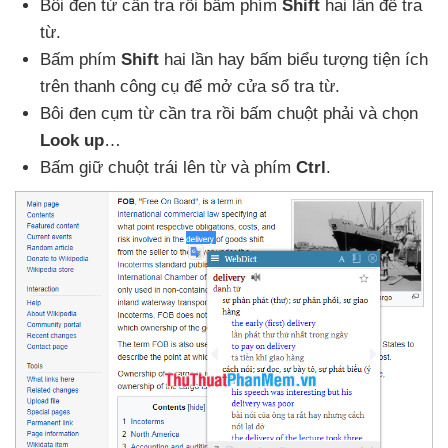
Bôi đen từ cần tra rồi bấm phím
Shift
hai lần
để tra
từ.
Bấm phím
Shift
hai lần hay bấm biểu tượng tiện ích
trên thanh công cụ
để mở cửa sổ tra từ.
Bôi đen cụm từ cần tra rồi bấm chuột phải
và chọn
Look up
…
Bấm giữ chuột trái lên từ
và phím
Ctrl
.