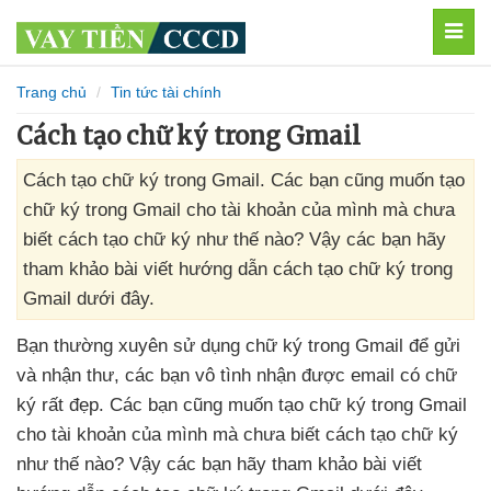
MEN
Trang chủ
Tin tức tài chính
Cách tạo chữ ký trong Gmail
Cách tạo chữ ký trong Gmail. Các bạn cũng muốn tạo
chữ ký trong Gmail cho tài khoản của mình mà chưa
biết cách tạo chữ ký như thế nào? Vậy các bạn hãy
tham khảo bài viết hướng dẫn cách tạo chữ ký trong
Gmail dưới đây.
Bạn thường xuyên sử dụng chữ ký trong Gmail
để gửi
và nhận thư
,
các bạn vô tình nhận
được email có chữ
ký
rất đẹp
. Các bạn
cũng muốn tạo chữ ký trong Gmail
cho tài khoản
của mình
mà chưa biết cách tạo chữ ký
như thế nào
? Vậy
các bạn hãy tham khảo bài viết