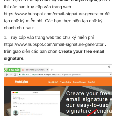
thì
các bạn truy cập vào trang web
https://www.hubspot.com/email-signature-generator
để
tạo chữ ký miễn phí
. Các bạn thực hiện tạo chữ ký
nhanh
như sau:
1
. Truy cập vào trang web tạo chữ ký miễn phí
https://www.hubspot.com/email-signature-generator
,
trên giao diện
các bạn chọn
Create your free email
signature.