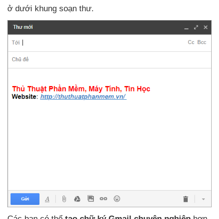
ở dưới khung soạn thư.
Các bạn
có thể
tạo chữ ký Gmail chuyên nghiệp
hơn