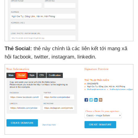
Thẻ Social:
thẻ này chính là
các liên kết tới mạng xã
hội facbook
, twitter
, instagram
, linkedin.