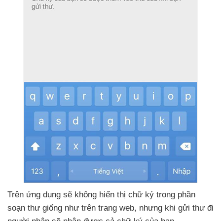
Trên ứng dụng
sẽ không hiển thị chữ ký trong phần
soạn thư giống như trên trang web
,
nhưng khi gửi thư đi