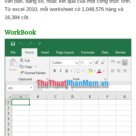
văn bản
, dạng số
,
hoặc kết quả
của một công thức tính
.
Từ excel 2010
, mỗi worksheet có 1,048,576 hàng
và
16,384 cột.
WorkBook