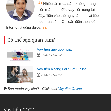
Tôi kinh doanh buôn
ua sắm không mang
nhiều lúc cần vốn nhập
u vay tiền nóng tại
đến website qua bạn bè 
ẻ ngay là mình lại tiếp
đã giải quyết được côn
ỉ cần điện thoại có
mình nhanh chóng
Có thể bạn quan tâm?
Vay tiền gấp góp ngày
25/01 -
52
Vay tiền Không Lãi Suất Online
23/01 -
82
Bạn muốn vay tiền? - Click xem
Vay tiền Online
Vay tiền CCCD