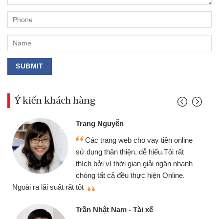
Ý kiến khách hàng
Đoàn Hữu Cảnh
Mình cần tiền gấp 
b cho vay tiền online
chiếc xe wave nhưng t
ện, dễ hiểu.Tôi rất
gói vay tiền bằng CMN
i gian giải ngân nhanh
cần gặp mặt nên rất tiện
 thực hiện Online.
thiệu cho bạn bè biết
Cấn Văn Lực - Tạp h
- Tài xế