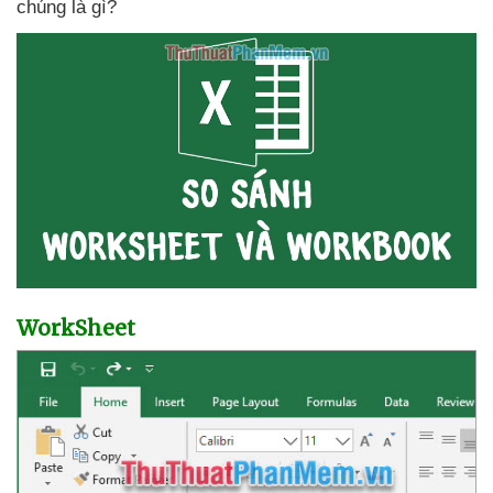
chúng là gì?
WorkSheet