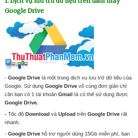
1
. Dịch vụ lưu trữ dữ liệu trên đám mây
Google Drive
-
Google Drive
là một trong dịch vụ lưu trữ dữ liệu
của
Google
. Sử dụng
Google Drive
vô cùng đơn giản chỉ
cần bạn có 1 tài khoản
Gmail
là
có thể sử dụng
được
Google Drive.
-
Tốc độ
Download
và
Upload
trên
Google Drive
rất
nhanh.
-
Google Drive
hỗ trợ người dùng 15Gb miễn phí
, bạn