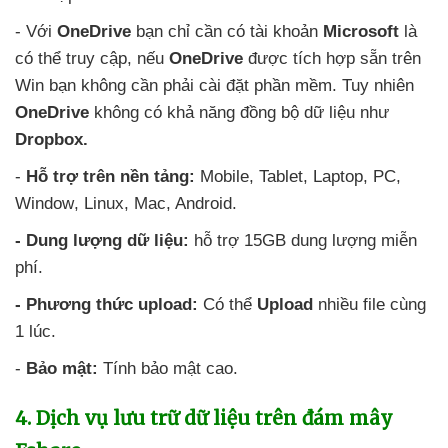
- Với
OneDrive
bạn chỉ cần có tài khoản
Microsoft
là
có thể truy cập
,
nếu
OneDrive
được tích hợp sẵn trên
Win bạn không cần phải cài đặt phần mềm
. Tuy nhiên
OneDrive
không có khả năng đồng bộ dữ liệu như
Dropbox.
-
Hỗ trợ trên nền tảng:
Mobile
, Tablet
, Laptop
, PC
,
Window
, Linux
, Mac
, Android.
- Dung lượng dữ liệu:
hỗ trợ 15GB dung lượng miễn
phí.
- Phương thức upload:
Có thể
Upload
nhiều file cùng
1 lúc.
-
Bảo mật:
Tính bảo mật cao.
4
. Dịch vụ lưu trữ dữ liệu trên đám mây