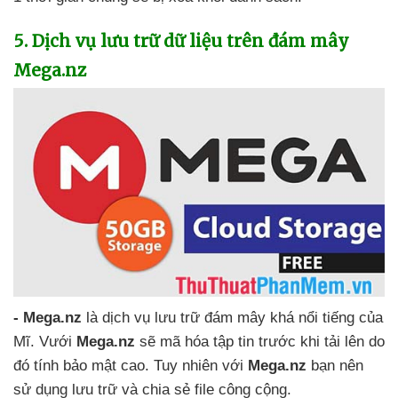
5
. Dịch vụ lưu trữ dữ liệu trên đám mây
Mega.nz
- Mega.nz
là dịch vụ lưu trữ đám mây
khá nổi tiếng
của
Mĩ
. Vưới
Mega.nz
sẽ mã hóa tập tin trước khi tải lên do
đó tính bảo mật cao
. Tuy nhiên
với
Mega.nz
bạn nên
sử dụng lưu trữ
và chia sẻ file công cộng.