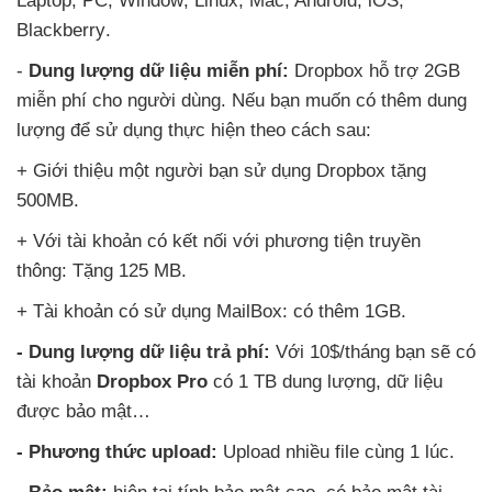
Laptop
, PC
, Window
, Linux
, Mac
, Android
, iOS
,
Blackberry
.
-
Dung lượng dữ liệu miễn phí:
Dropbox hỗ trợ 2GB
miễn phí cho người dùng
.
Nếu bạn muốn có thêm dung
lượng
để sử dụng thực hiện theo cách sau:
+ Giới thiệu một người bạn sử dụng Dropbox tặng
500MB
.
+ Với tài khoản có kết nối
với phương tiện truyền
thông: Tặng 125 MB.
+ Tài khoản có sử dụng MailBox: có thêm 1GB
.
- Dung lượng dữ liệu trả phí:
Với 10$/tháng bạn
sẽ có
tài khoản
Dropbox Pro
có 1 TB dung lượng
, dữ liệu
được bảo mật…
- Phương thức upload:
Upload nhiều file cùng 1 lúc.