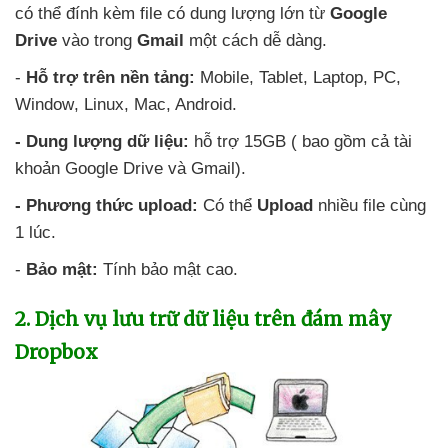
có thể đính kèm file có dung lượng lớn từ
Google
Drive
vào trong
Gmail
một cách dễ dàng.
-
Hỗ trợ trên nền tảng:
Mobile
, Tablet
, Laptop
, PC
,
Window
, Linux
, Mac
, Android.
- Dung lượng dữ liệu:
hỗ trợ 15GB (
bao gồm cả tài
khoản Google Drive
và Gmail).
- Phương thức upload:
Có thể
Upload
nhiều file cùng
1 lúc.
-
Bảo mật:
Tính bảo mật cao.
2
. Dịch vụ lưu trữ dữ liệu trên đám mây
Dropbox