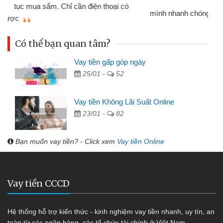
đã giải quyết được công việc của
mình nhanh chóng
th
Có thể bạn quan tâm?
Vay tiền gấp góp ngày
25/01 -
52
Vay tiền Không Lãi Suất Online
23/01 -
82
Bạn muốn vay tiền? - Click xem
Vay tiền Online
Vay tiền CCCD
Hệ thống hỗ trợ kiến thức - kinh nghiệm vay tiền nhanh, uy tín, an
toàn từ các ngân hàng, các tổ chức tài chính ở Việt Nam.