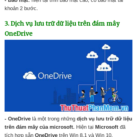
- Bảo mật:
hiện tại tính bảo mật cao
, có bảo mật tài
khoản 2 bước.
3
. Dịch vụ lưu trữ dữ liệu trên đám mây
OneDrive
- OneDrive
là một trong
những
dịch vụ lưu trữ dữ liệu
trên đám mây
của microsoft
.
Hiện tại
Microsoft
đã
tích hợp sẵn
OneDrive
trên Win 8.1
và Win 10.