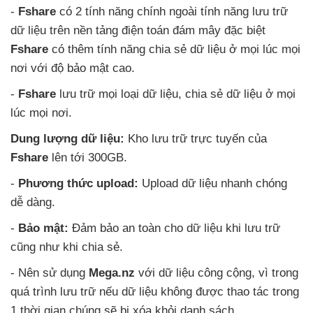
-
Fshare
có 2 tính năng chính ngoài tính năng lưu trữ
dữ liệu trên nền tảng điện toán đám mây
đặc biệt
Fshare
có thêm tính năng chia sẻ dữ liệu ở
mọi lúc
mọi
nơi
với độ bảo mật cao.
-
Fshare
lưu trữ
mọi loại dữ liệu
, chia sẻ dữ liệu ở
mọi
lúc
mọi nơi.
Dung lượng dữ liệu:
Kho lưu trữ trực tuyến
của
Fshare
lên tới 300GB.
-
Phương thức upload:
Upload dữ liệu nhanh chóng
dễ dàng.
-
Bảo mật:
Đảm bảo an toàn cho dữ liệu khi lưu trữ
cũng như khi chia sẻ.
- Nên sử dụng
Mega.nz
với dữ liệu công cộng
, vì trong
quá trình lưu trữ
nếu dữ liệu không
được thao tác trong
1 thời gian chúng
sẽ bị xóa khỏi danh sách.