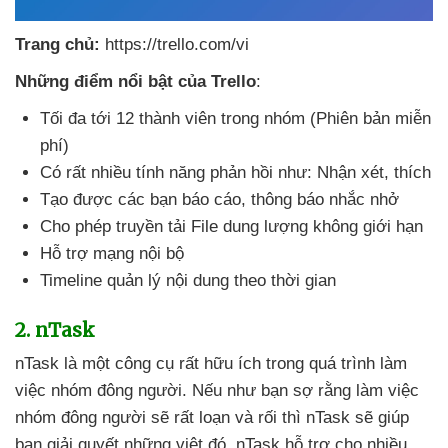
Trang chủ:
https://trello.com/vi
Những điểm nổi bật
của Trello
:
Tối đa tới 12 thành viên trong nhóm (Phiên bản miễn
phí)
Có
rất nhiều tính năng phản hồi như: Nhận xét
, thích
Tạo
được
các bạn báo cáo
, thông báo nhắc nhở
Cho phép truyền tải File dung lượng không giới hạn
Hỗ trợ mạng nội bộ
Timeline quản lý nội dung theo thời gian
2
. nTask
nTask là một công cụ
rất hữu ích trong
quá trình làm
việc nhóm đông người
.
Nếu như bạn sợ rằng làm việc
nhóm đông người
sẽ
rất loạn
và rối
thì nTask
sẽ giúp
bạn giải quyết
những việt đó
. nTask hỗ trợ cho nhiều