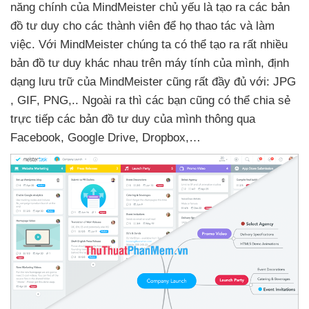
năng chính
của MindMeister chủ yếu là tạo ra
các bản
đồ tư duy cho
các thành viên
để họ thao tác
và làm
việc
. Với MindMeister chúng ta
có thể tạo ra
rất nhiều
bản đồ tư duy khác nhau trên máy tính
của mình
, định
dạng lưu trữ
của MindMeister
cũng
rất đầy đủ
với: JPG
, GIF
, PNG,.
.
Ngoài ra
thì
các bạn
cũng
có thể chia sẻ
trực tiếp
các bản đồ tư duy
của mình thông qua
Facebook
, Google Drive
, Dropbox,…