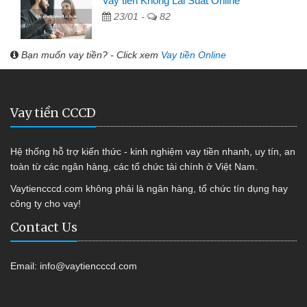
Vay tiền Không Lãi Suất Online
23/01 -
82
Bạn muốn vay tiền? - Click xem
Vay tiền Online
Vay tiền CCCD
Hệ thống hỗ trợ kiến thức - kinh nghiệm vay tiền nhanh, uy tín, an
toàn từ các ngân hàng, các tổ chức tài chính ở Việt Nam.
Vaytiencccd.com không phải là ngân hàng, tổ chức tín dụng hay
công ty cho vay!
Contact Us
Email:
info@vaytiencccd.com