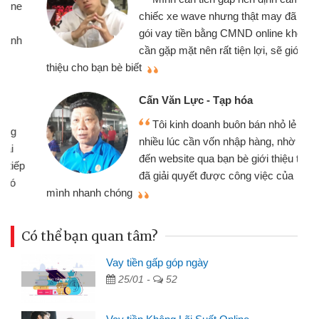
chiếc xe wave nhưng thật may đã có
gói vay tiền bằng CMND online không
cần gặp mặt nên rất tiện lợi, sẽ giới
thiệu cho bạn bè biết
qu
Cấn Văn Lực - Tạp hóa
Tôi kinh doanh buôn bán nhỏ lẻ
nhiều lúc cần vốn nhập hàng, nhờ biết
đến website qua bạn bè giới thiệu tôi
đã giải quyết được công việc của
mình nhanh chóng
th
Có thể bạn quan tâm?
Vay tiền gấp góp ngày
25/01 -
52