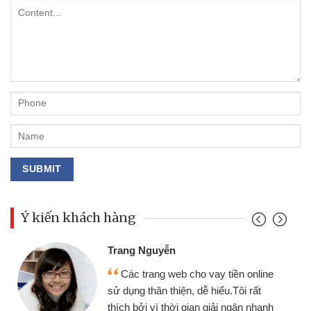
Ý kiến khách hàng
Đoàn Hữu Cảnh
Mình cần tiền gấp nên định cầm cố
chiếc xe wave nhưng thật may đã có
gói vay tiền bằng CMND online không