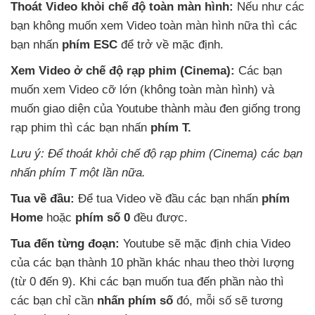
Thoát Video khỏi chế độ toàn màn hình:
Nếu như
các
bạn không muốn xem Video toàn màn hình nữa
thì
các
bạn nhấn
phím ESC
để trở về mặc định.
Xem Video ở chế độ rạp phim (Cinema):
Các bạn
muốn xem Video cỡ lớn (không toàn màn hình)
và
muốn giao diện
của Youtube thành màu đen giống trong
rạp phim
thì
các bạn nhấn
phím T.
Lưu ý: Để thoát khỏi chế độ rạp phim (Cinema)
các bạn
nhấn phím T một lần nữa.
Tua về đầu:
Để tua Video về đầu
các bạn nhấn
phím
Home
hoặc
phím số 0
đều
được.
Tua đến từng đoạn:
Youtube
sẽ mặc định chia Video
của
các bạn thành 10 phần khác nhau theo thời lượng
(từ 0 đến 9)
.
Khi
các bạn muốn tua đến phần nào
thì
các bạn chỉ cần
nhấn phím số
đó
, mỗi số
sẽ tương