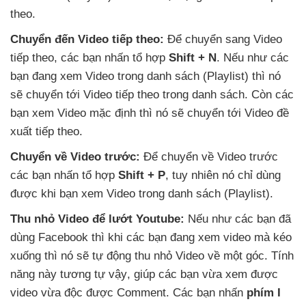
theo.
Chuyển đến Video tiếp theo:
Để chuyển sang Video
tiếp theo
,
các bạn nhấn tổ hợp
Shift + N
.
Nếu như
các
bạn đang xem Video trong danh sách (Playlist)
thì nó
sẽ chuyển tới Video
tiếp theo trong danh sách
. Còn
các
bạn xem Video mặc định
thì nó
sẽ chuyển tới Video đề
xuất tiếp theo.
Chuyển về Video trước:
Để chuyển về Video trước
các bạn nhấn tổ hợp
Shift + P
, tuy nhiên nó chỉ dùng
được khi bạn xem Video trong danh sách (Playlist).
Thu nhỏ Video
để lướt Youtube:
Nếu như
các bạn
đã
dùng Facebook
thì khi
các bạn đang xem video
mà kéo
xuống
thì nó
sẽ tự động thu nhỏ Video về một góc
. Tính
năng này tương tự vậy
, giúp
các bạn vừa xem
được
video vừa độc
được Comment
. Các bạn nhấn
phím I