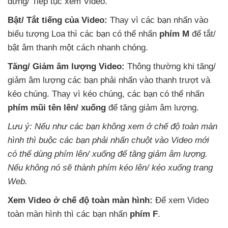
dừng/ Tiếp tục xem Video.
Bật/ Tắt tiếng
của Video:
Thay vì
các bạn nhấn vào
biểu tượng Loa
thì
các bạn
có thể nhấn
phím M
để tắt/
bật âm thanh một cách nhanh chóng.
Tăng/ Giảm âm lượng Video:
Thông thường khi tăng/
giảm âm lượng
các bạn phải nhấn vào thanh trượt
và
kéo chúng
. Thay vì kéo chúng
,
các bạn
có thể nhấn
phím mũi tên lên/
xuống
để tăng giảm âm lượng.
Lưu ý:
Nếu như
các bạn không xem ở chế độ toàn màn
hình
thì buộc
các bạn phải nhấn chuột vào Video mới
có thể dùng phím lên/ xuống
để tăng giảm âm lượng
.
Nếu không nó
sẽ thành phím kéo lên/ kéo xuống trang
Web.
Xem Video ở chế độ toàn màn hình:
Để xem Video
toàn màn hình
thì
các bạn nhấn
phím F
.