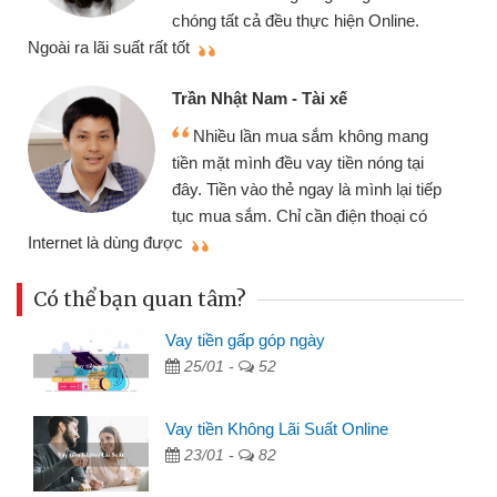
cần gặp mặt nên rất tiện lợi, sẽ giới
thiệu cho bạn bè biết
qu
Cấn Văn Lực - Tạp hóa
Tôi kinh doanh buôn bán nhỏ lẻ
nhiều lúc cần vốn nhập hàng, nhờ biết
đến website qua bạn bè giới thiệu tôi
đã giải quyết được công việc của
mình nhanh chóng
th
Có thể bạn quan tâm?
Vay tiền gấp góp ngày
25/01 -
52
Vay tiền Không Lãi Suất Online
23/01 -
82