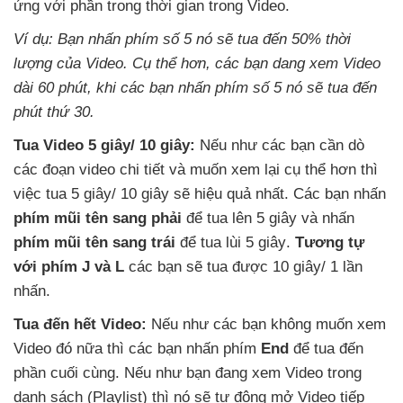
ứng
với phần trong thời gian trong Video.
Ví dụ: Bạn nhấn phím số 5 nó
sẽ tua đến 50% thời
lượng
của Video
. Cụ thể hơn
,
các bạn dang xem Video
dài 60 phút
, khi
các bạn nhấn phím số 5 nó
sẽ tua đến
phút thứ 30.
Tua Video 5 giây/ 10 giây:
Nếu như
các bạn cần dò
các đoạn video chi tiết
và muốn xem lại cụ thể hơn
thì
việc tua 5 giây/ 10 giây
sẽ hiệu quả nhất
. Các bạn nhấn
phím mũi tên sang phải
để tua lên 5 giây
và nhấn
phím mũi tên sang trái
để tua lùi 5 giây
.
Tương tự
với phím J
và L
các bạn
sẽ tua
được 10 giây/ 1 lần
nhấn.
Tua đến hết Video:
Nếu như
các bạn không muốn xem
Video đó nữa
thì
các bạn nhấn phím
End
để tua đến
phần cuối cùng
.
Nếu như bạn đang xem Video trong
danh sách (Playlist)
thì nó
sẽ tự động mở Video tiếp