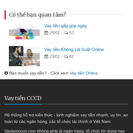
Có thể bạn quan tâm?
Vay tiền gấp góp ngày
25/01 -
52
Vay tiền Không Lãi Suất Online
23/01 -
82
Bạn muốn vay tiền? - Click xem
Vay tiền Online
Vay tiền CCCD
Hệ thống hỗ trợ kiến thức - kinh nghiệm vay tiền nhanh, uy tín, an
toàn từ các ngân hàng, các tổ chức tài chính ở Việt Nam.
Vaytiencccd.com không phải là ngân hàng, tổ chức tín dụng hay