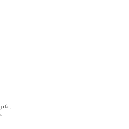
g dài
,
.