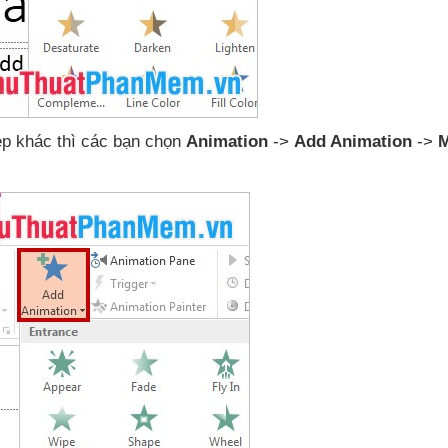
đẹp khác
thì
các bạn chọn
Animation
->
Add Animation
->
M