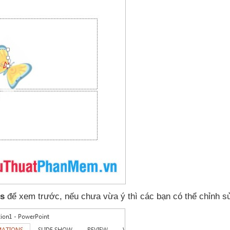
s
để xem trước
,
nếu chưa vừa ý
thì
các bạn
có thể chỉnh sử