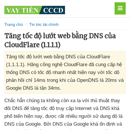
MEN
Trang chủ
Tin tức tài chính
Tăng tốc độ lướt web bằng DNS của
CloudFlare (1.1.1.1)
Tăng tốc độ lướt web bằng DNS của CloudFlare
(1.1.1.1). Hãng công nghệ CloudFlare đã cung cấp hệ
thống DNS có tốc độ nhanh nhất hiện nay với tốc dộ
phản hồi chỉ 14ms trong khi của OpenDNS là 20ms và
Google DNS là tận 34ms.
Chắc hẳn chúng ta không còn xa lạ
với thủ thuật thay
đổi DNS
để tăng tốc độ truy cập Internet
và DNS
khá
phổ biến
hiện nay
,
được
rất nhiều người sử dụng đó là
DNS
của Google
. Bởi DNS
của Google
khá ổn định
và