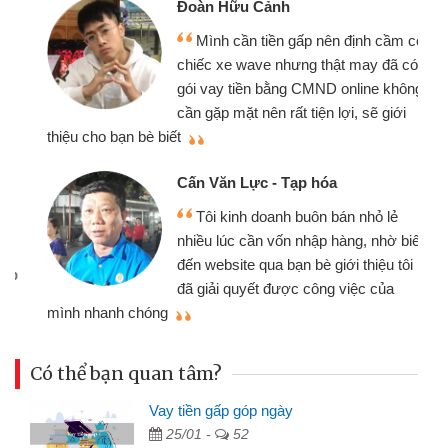
Đoàn Hữu Cảnh
Mình cần tiền gấp nên định cầm cố
chiếc xe wave nhưng thật may đã có
gói vay tiền bằng CMND online không
cần gặp mặt nên rất tiện lợi, sẽ giới
thiệu cho bạn bè biết
qu
Cấn Văn Lực - Tạp hóa
Tôi kinh doanh buôn bán nhỏ lẻ
nhiều lúc cần vốn nhập hàng, nhờ biết
đến website qua bạn bè giới thiệu tôi
đã giải quyết được công việc của
mình nhanh chóng
th
Có thể bạn quan tâm?
Vay tiền gấp góp ngày
25/01 -
52