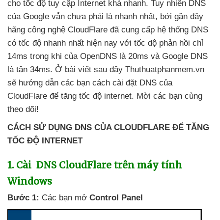
cho tốc độ tuy cập Internet
khá nhanh
. Tuy nhiên DNS
của Google
vẫn chưa phải là nhanh nhất
,
bởi gần đây
hãng công nghệ CloudFlare
đã cung cấp hệ thống DNS
có tốc độ nhanh nhất
hiện nay
với tốc dộ phản hồi chỉ
14ms trong khi
của OpenDNS là 20ms
và Google DNS
là tận 34ms
. Ở bài viết sau đây Thuthuatphanmem.vn
sẽ hướng dẫn
các bạn cách cài đặt DNS
của
CloudFlare
để tăng tốc độ internet
. Mời
các bạn cùng
theo dõi!
CÁCH SỬ DỤNG DNS CỦA CLOUDFLARE ĐỂ TĂNG
TỐC ĐỘ INTERNET
1
. Cài DNS CloudFlare trên máy tính
Windows
Bước 1:
Các bạn mở
Control Panel