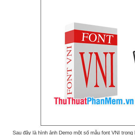
Sau đây là hình ảnh Demo một số mẫu font VNI trong b