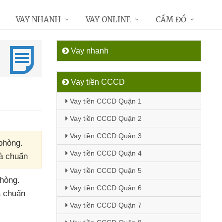
VAY NHANH
VAY ONLINE
CẦM ĐỒ
Vay nhanh
Vay tiền CCCD
Vay tiền CCCD Quận 1
Vay tiền CCCD Quận 2
Vay tiền CCCD Quận 3
phòng.
Vay tiền CCCD Quận 4
à chuẩn
Vay tiền CCCD Quận 5
phòng
.
Vay tiền CCCD Quận 6
 chuẩn
Vay tiền CCCD Quận 7