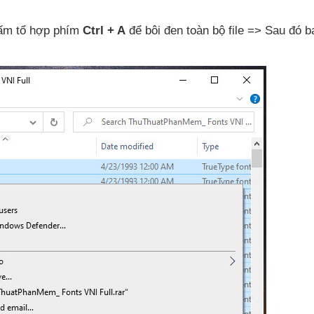
bấm tổ hợp phím
Ctrl + A
để bôi đen toàn bộ file => Sau đó b