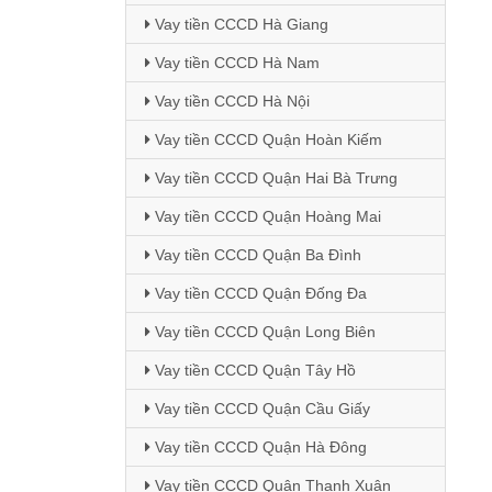
Vay tiền CCCD Hà Giang
Vay tiền CCCD Hà Nam
Vay tiền CCCD Hà Nội
Vay tiền CCCD Quận Hoàn Kiếm
Vay tiền CCCD Quận Hai Bà Trưng
Vay tiền CCCD Quận Hoàng Mai
Vay tiền CCCD Quận Ba Đình
Vay tiền CCCD Quận Đống Đa
Vay tiền CCCD Quận Long Biên
Vay tiền CCCD Quận Tây Hồ
Vay tiền CCCD Quận Cầu Giấy
Vay tiền CCCD Quận Hà Đông
Vay tiền CCCD Quận Thanh Xuân