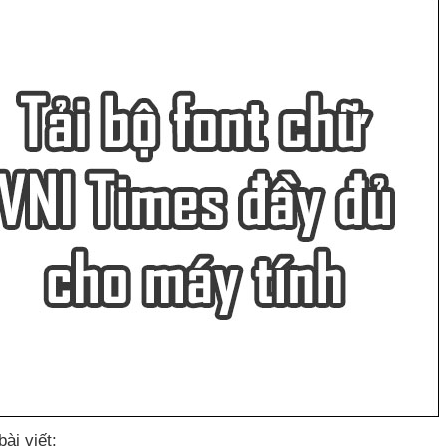
ài viết: