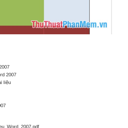
 2007
ord 2007
i liệu
007
ieu_Word_2007.pdf