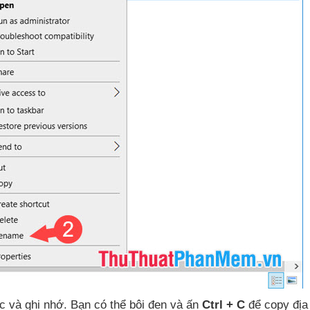
ục
và ghi nhớ
. Bạn
có thể bôi đen
và ấn
Ctrl + C
để copy địa