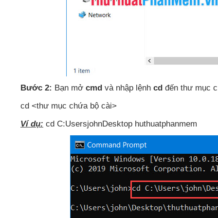
Bước 2:
Bạn mở
cmd
và nhập lệnh
cd
đến thư mục c
cd <thư mục chứa bộ cài>
Ví dụ:
cd C:UsersjohnDesktop huthuatphanmem