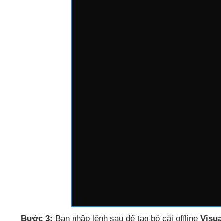
Bước 3:
Bạn nhập lệnh sau
để tạo bộ cài offline
Visua