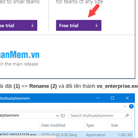
cài đặt
(1)
=>
Rename
(2)
và đổi tên thành
vs_enterprise.ex