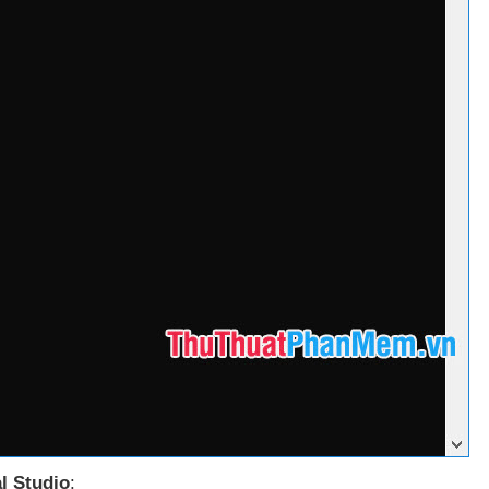
l Studio
: