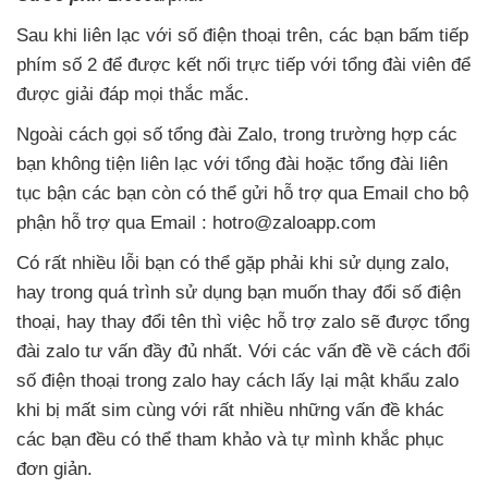
Sau khi liên lạc
với số điện thoại trên
,
các bạn bấm tiếp
phím số 2
để
được kết nối trực tiếp
với tổng đài viên
để
được giải đáp
mọi thắc mắc.
Ngoài cách gọi số tổng đài Zalo
, trong trường hợp
các
bạn không tiện liên lạc
với tổng đài
hoặc tổng đài liên
tục bận
các bạn còn
có thể gửi hỗ trợ qua Email cho bộ
phận hỗ trợ qua Email :
hotro@zaloapp.com
Có
rất nhiều lỗi bạn
có thể gặp phải khi sử dụng zalo
,
hay trong
quá trình sử dụng bạn muốn thay đổi số điện
thoại
, hay thay đổi tên
thì việc hỗ trợ zalo
sẽ
được tổng
đài zalo tư vấn đầy đủ nhất
. Với
các vấn đề về cách đổi
số điện thoại trong zalo hay cách lấy lại mật khẩu zalo
khi bị mất sim cùng
với
rất nhiều
những vấn đề khác
các bạn đều
có thể tham khảo
và tự mình khắc phục
đơn giản.