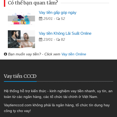
Có thể bạn quan tâm?
Vay tiền gấp góp ngày
25/01 -
52
Vay tiền Không Lãi Suất Online
23/01 -
82
Bạn muốn vay tiền? - Click xem
Vay tiền Online
Vay tiền CCCD
Hệ thống hỗ trợ kiến thức - kinh nghiệm vay tiền nhanh, uy tín, an
toàn từ các ngân hàng, các tổ chức tài chính ở Việt Nam.
Vaytiencccd.com không phải là ngân hàng, tổ chức tín dụng hay
công ty cho vay!