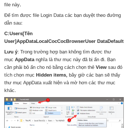
file này
.
Để tìm
được file Login Data
các bạn duyệt theo đường
dẫn sau:
C:Users[Tên
User]AppDataLocalCocCocBrowserUser DataDefault
Lưu ý
: Trong trường hợp bạn không tìm
được thư
mục
AppData
nghĩa là thư mục này
đã bị ẩn đi
. Bạn
cần phải bỏ ẩn cho nó bằng cách chọn thẻ
View
sau đó
tích chọn mục
Hidden items,
bây giờ
các bạn
sẽ thấy
thư mục AppData xuất hiện
và mờ hơn
các thư mục
khác.