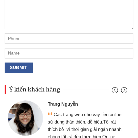
Ý kiến khách hàng
Đoàn Hữu Cảnh
Mình cần tiền gấp nên 
o vay tiền online
chiếc xe wave nhưng thật
dễ hiểu.Tôi rất
gói vay tiền bằng CMND o
an giải ngân nhanh
cần gặp mặt nên rất tiện lợi
ực hiện Online.