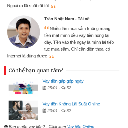
thiệu cho bạn bè biết
Cấn Văn Lực - Tạp hóa
i xế
Tôi kinh doanh buôn bán
sắm không mang
nhiều lúc cần vốn nhập hàn
ay tiền nóng tại
đến website qua bạn bè giới
ay là mình lại tiếp
đã giải quyết được công v
n điện thoại có
mình nhanh chóng
Có thể bạn quan tâm?
Vay tiền gấp góp ngày
25/01 -
52
Vay tiền Không Lãi Suất Online
23/01 -
82
Bạn muốn vay tiền? - Click xem
Vay tiền Online