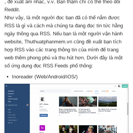
, đề xuất âm nhạc
, v.v
. Bạn thậm chí
có thể theo dõi
Reddit.
Như vậy
, là một người đọc bạn
đã
có thể nắm
được
RSS là gì
và cách
mà chúng ta đang đọc tin tức hằng
ngày thông qua RSS
.
Nếu bạn là một người vận hành
website
, Thuthuatphanmem.vn
cũng đề xuất bạn tích
hợp RSS vào
các trang thông tin
của mình
để trang
web thêm phong phú
và thu hút hơn
. Dưới đây là một
số ứng dụng đọc RSS Feeds phổ thông:
Inoreader (Web/Android/iOS/)