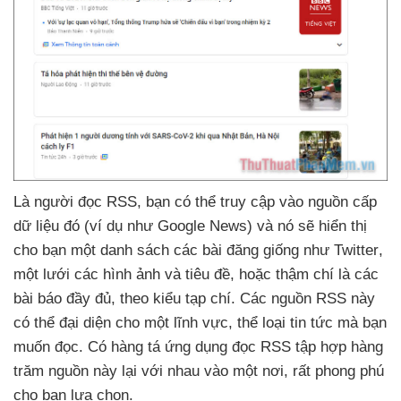
Là người đọc RSS
, bạn
có thể truy cập vào nguồn cấp
dữ liệu đó (ví dụ như Google News)
và nó
sẽ hiển thị
cho bạn một danh sách
các bài đăng giống như Twitter
,
một lưới
các hình ảnh
và tiêu đề
,
hoặc thậm chí là
các
bài báo đầy đủ
, theo kiểu tạp chí
. Các nguồn RSS này
có thể đại diện cho một lĩnh vực
, thể loại tin tức
mà bạn
muốn đọc
. Có hàng tá ứng dụng đọc RSS tập hợp hàng
trăm nguồn này lại
với nhau vào một nơi
,
rất phong phú
cho bạn lựa chọn.