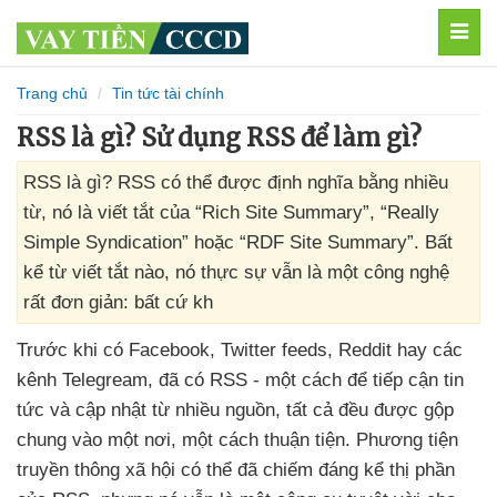
MEN
Trang chủ
Tin tức tài chính
RSS là gì? Sử dụng RSS để làm gì?
RSS là gì? RSS có thể được định nghĩa bằng nhiều
từ, nó là viết tắt của “Rich Site Summary”, “Really
Simple Syndication” hoặc “RDF Site Summary”. Bất
kể từ viết tắt nào, nó thực sự vẫn là một công nghệ
rất đơn giản: bất cứ kh
Trước khi có Facebook
, Twitter feeds
, Reddit hay
các
kênh Telegream
,
đã có RSS - một cách
để tiếp cận tin
tức
và cập nhật từ nhiều nguồn
,
tất cả đều
được gộp
chung vào một nơi
, một cách thuận tiện
. Phương tiện
truyền thông xã hội
có thể
đã chiếm đáng kể thị phần