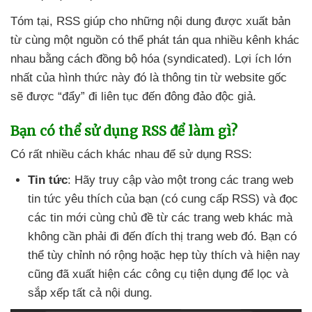
Tóm tại
, RSS giúp cho
những nội dung
được xuất bản
từ cùng một nguồn
có thể phát tán qua nhiều kênh khác
nhau bằng cách đồng bộ hóa (syndicated)
. Lợi ích lớn
nhất
của hình thức này đó là thông tin từ website gốc
sẽ
được “đẩy” đi liên tục đến đông đảo độc giả
.
Bạn
có thể sử dụng RSS
để làm gì?
Có
rất nhiều cách khác nhau
để sử dụng RSS:
Tin tức
: Hãy truy cập vào một trong
các trang web
tin tức yêu thích
của bạn (có cung cấp RSS)
và đọc
các tin mới cùng chủ đề từ
các trang web khác
mà
không cần phải đi đến đích thị trang web đó
. Bạn
có
thể tùy chỉnh nó rộng
hoặc hẹp tùy thích
và
hiện nay
cũng
đã xuất hiện
các công cụ tiện dụng
để lọc
và
sắp xếp
tất cả nội dung.