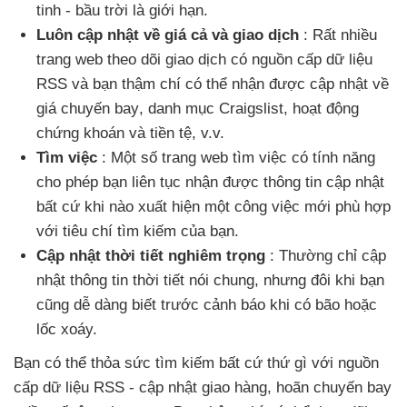
tinh - bầu trời là giới hạn.
Luôn cập nhật về giá cả
và giao dịch
: Rất nhiều
trang web theo dõi giao dịch có nguồn cấp dữ liệu
RSS
và bạn thậm chí
có thể nhận
được cập nhật về
giá chuyến bay
, danh mục Craigslist
, hoạt động
chứng khoán
và tiền tệ
, v.v.
Tìm việc
: Một số trang web tìm việc có tính năng
cho phép bạn liên tục nhận
được thông tin cập nhật
bất cứ khi nào xuất hiện một công việc mới phù hợp
với tiêu chí tìm kiếm
của bạn.
Cập nhật thời tiết nghiêm trọng
: Thường chỉ cập
nhật thông tin thời tiết nói chung
,
nhưng đôi khi bạn
cũng dễ dàng biết trước cảnh báo khi có bão
hoặc
lốc xoáy.
Bạn
có thể thỏa sức tìm kiếm
bất cứ thứ gì
với nguồn
cấp dữ liệu RSS - cập nhật giao hàng
, hoãn chuyến bay