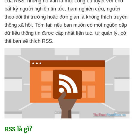
của RSS
,
nhưng nó
vẫn là một công cụ tuyệt vời cho
bất kỳ người nghiện tin tức
, ham nghiên cứu
, người
theo dõi thị trường
hoặc đơn giản là không thích truyền
thông xã hội
. Tóm lại:
nếu bạn muốn có một nguồn cấp
dữ liệu thông tin
được cập nhật liên tục
, tự quản lý
,
có
thể bạn
sẽ thích RSS.
RSS là gì?