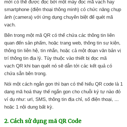
mới
có thể
được đọc
bởi một máy đọc mã vạch hay
smartphone (điện thoại thông minh) có chức năng chụp
ảnh (camera)
với ứng dụng chuyên biệt
để quét mã
vạch.
Bên trong một mã QR
có thể chứa
các thông tin liên
quan đến sản phẩm
,
hoặc trang web
, thông tin sự kiện
,
thông tin liên hệ
, tin nhắn
,
hoặc cả một đoạn văn bản vị
trí thông tin địa lý
. Tùy thuộc vào thiết bị đọc mã
vạch QR khi bạn quét nó
sẽ dẫn tới
các kết quả có
chứa sẵn bên trong.
Nói một cách ngắn gọn
thì bạn
có thể hiểu QR code là 1
dạng mã hoá thay thế ngắn gọn cho chuỗi ký tự nào đó
ví dụ như: url
, SMS
, thông tin địa chỉ
, số điện thoại
, ..
.
hoặc 1 nội dung bất kỳ.
2
. Cách sử dụng mã QR Code