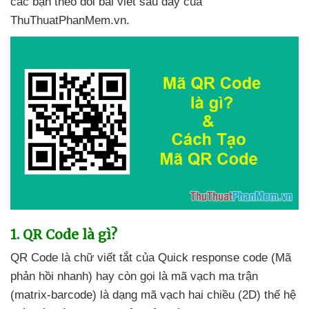
các bạn theo dõi bài viết
sau đây
của
ThuThuatPhanMem.vn.
1
. QR Code là gì?
QR Code là chữ viết tắt
của Quick response code (Mã
phản hồi nhanh) hay còn gọi là mã vạch ma trận
(matrix-barcode) là dạng mã vạch hai chiều (2D) thế hệ