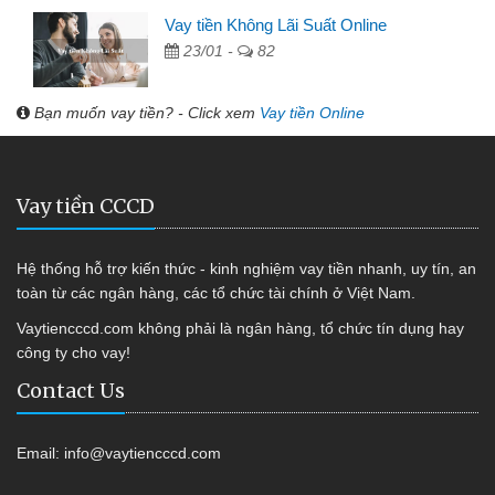
Vay tiền Không Lãi Suất Online
23/01 -
82
Bạn muốn vay tiền? - Click xem
Vay tiền Online
Vay tiền CCCD
Hệ thống hỗ trợ kiến thức - kinh nghiệm vay tiền nhanh, uy tín, an
toàn từ các ngân hàng, các tổ chức tài chính ở Việt Nam.
Vaytiencccd.com không phải là ngân hàng, tổ chức tín dụng hay
công ty cho vay!
Contact Us
Email:
info@vaytiencccd.com