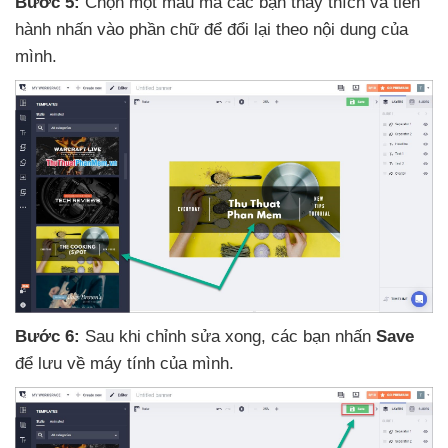
Bước 5:
Chọn một mẫu
mà
các bạn thấy thích
và tiến
hành nhấn vào phần chữ
để đổi lại theo nội dung
của
mình.
Bước 6:
Sau khi chỉnh sửa xong
,
các bạn nhấn
Save
để lưu về máy tính
của mình.