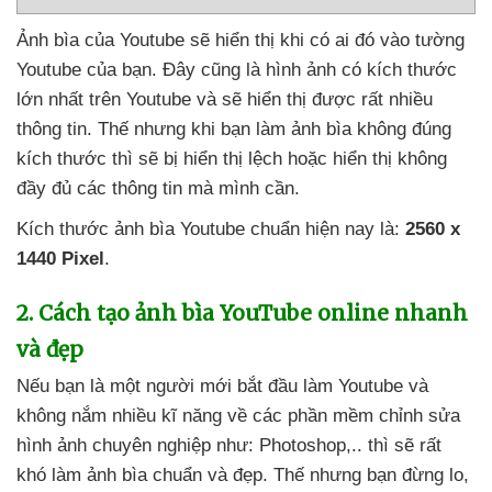
Ảnh bìa
của Youtube
sẽ hiển thị khi có ai đó vào tường
Youtube
của bạn
. Đây
cũng là hình ảnh có kích thước
lớn nhất trên Youtube
và
sẽ hiển thị
được
rất nhiều
thông tin
. Thế
nhưng khi bạn làm ảnh bìa không đúng
kích thước
thì
sẽ bị hiển thị lệch
hoặc hiển thị không
đầy đủ
các thông tin
mà mình cần.
Kích thước ảnh bìa Youtube chuẩn
hiện nay là:
2560 x
1440 Pixel
.
2
. Cách tạo ảnh bìa YouTube online nhanh
và đẹp
Nếu bạn là một người mới bắt đầu làm Youtube
và
không nắm nhiều kĩ năng về
các phần mềm chỉnh sửa
hình ảnh chuyên nghiệp như: Photoshop,.
.
thì
sẽ
rất
khó làm ảnh bìa chuẩn
và đẹp
. Thế
nhưng bạn đừng lo
,