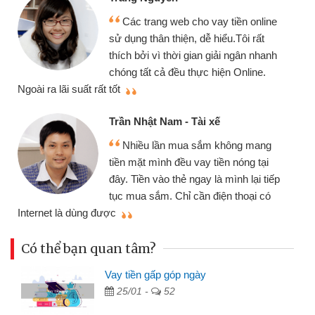
Mình cần tiền gấp nên định cầm cố
chiếc xe wave nhưng thật may đã có
gói vay tiền bằng CMND online không
cần gặp mặt nên rất tiện lợi, sẽ giới
thiệu cho bạn bè biết
qu
Cấn Văn Lực - Tạp hóa
Tôi kinh doanh buôn bán nhỏ lẻ
nhiều lúc cần vốn nhập hàng, nhờ biết
đến website qua bạn bè giới thiệu tôi
đã giải quyết được công việc của
mình nhanh chóng
th
Có thể bạn quan tâm?
Vay tiền gấp góp ngày
25/01 -
52