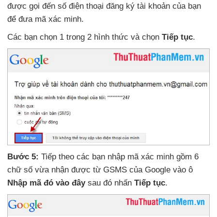
được gọi đến số điện thoại đăng ký tài khoản
của bạn
để đưa mã xác minh
.
Các bạn chọn 1 trong 2 hình thức
và chọn
Tiếp tục
.
Bước 5:
Tiếp theo
các bạn nhập mã xác minh gồm 6
chữ số vừa nhận
được từ GSMS
của Google vào ô
Nhập mã đó vào đây
sau đó nhấn
Tiếp tục
.