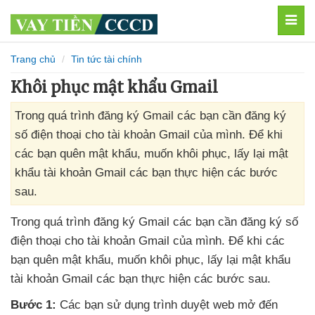
MEN
Trang chủ
Tin tức tài chính
Khôi phục mật khẩu Gmail
Trong quá trình đăng ký Gmail các bạn cần đăng ký
số điện thoại cho tài khoản Gmail của mình. Để khi
các bạn quên mật khẩu, muốn khôi phục, lấy lại mật
khẩu tài khoản Gmail các bạn thực hiện các bước
sau.
Trong
quá trình đăng ký Gmail
các bạn cần đăng ký số
điện thoại cho tài khoản Gmail
của mình
. Để khi
các
bạn quên mật khẩu
, muốn khôi phục
, lấy lại mật khẩu
tài khoản Gmail
các bạn thực hiện
các
bước sau.
Bước 1:
Các bạn sử dụng trình duyệt web mở đến