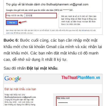
Bước 6:
Bước cuối cùng
,
các bạn cần nhập một mật
khẩu mới cho tài khoản Gmail
của mình
và xác nhận lại
mật khẩu mới
. Các bạn nên đặt mật khẩu có độ mạnh
cao
, dễ nhớ sử dụng ít nhất 8 ký tự
.
Sau đó nhấn
Đặt lại mật khẩu
.