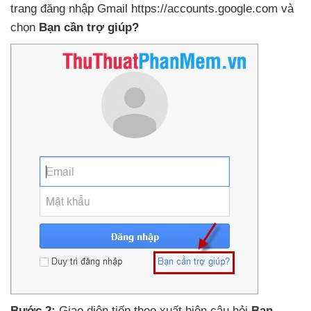
trang đăng nhập Gmail https://accounts.google.com
và
chọn
Bạn cần trợ giúp?
Bước 2:
Giao diện
tiếp theo xuất hiện câu hỏi
Bạn