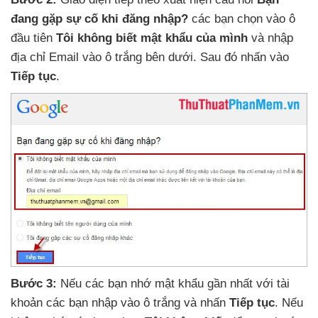
đang gặp sự cố khi đăng nhập?
các bạn chọn vào ô
đầu tiên
Tôi không biết mật khẩu
của mình
và nhập
địa chỉ Email vào ô trắng bên dưới
. Sau đó nhấn vào
Tiếp tục
.
Bước 3:
Nếu
các bạn nhớ mật khẩu gần nhất
với tài
khoản
các bạn nhập vào ô trắng
và nhấn
Tiếp tục
.
Nếu