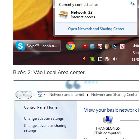
Bước 2: Vào Local Area center