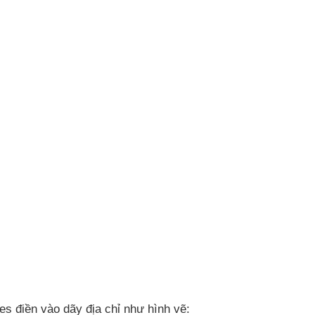
es điền vào dãy địa chỉ như hình vẽ: