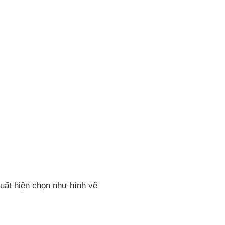
uất hiện chọn như hình vẽ