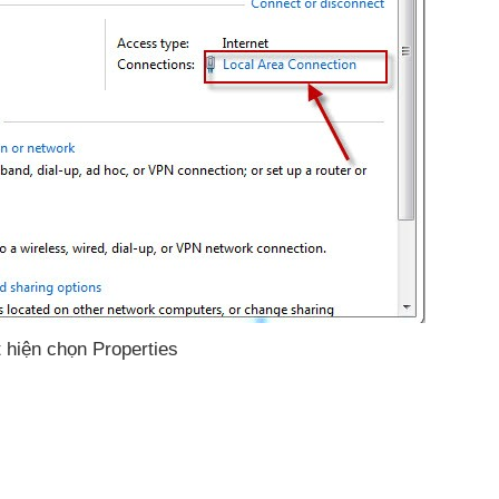
 hiện chọn Properties