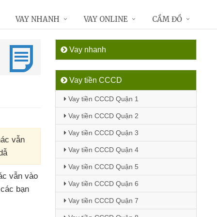
VAY NHANH
VAY ONLINE
CẦM ĐỒ
Vay nhanh
Vay tiền CCCD
Vay tiền CCCD Quận 1
Vay tiền CCCD Quận 2
Vay tiền CCCD Quận 3
hác vẫn
Vay tiền CCCD Quận 4
dẫ
Vay tiền CCCD Quận 5
hác
vẫn vào
Vay tiền CCCD Quận 6
n
các bạn
Vay tiền CCCD Quận 7