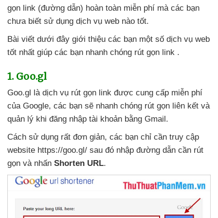
gọn link (đường dẫn) hoàn toàn miễn phí
mà
các bạn
chưa biết sử dụng dịch vụ web nào tốt
.
Bài viết
dưới đây giới thiệu
các bạn một số dịch vụ web
tốt nhất giúp
các bạn nhanh chóng rút gọn link
.
1. Goo.gl
Goo.gl là dịch vụ rút gọn link
được cung cấp miễn phí
của Google
,
các bạn
sẽ nhanh chóng rút gọn liên kết
và
quản lý khi đăng nhập tài khoản bằng Gmail
.
Cách sử dụng
rất đơn giản
,
các bạn chỉ cần truy cập
website https://goo.gl/
sau đó nhập đường dẫn cần rút
gọn
và nhấn
Shorten URL
.