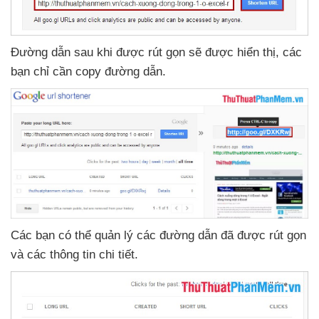
Đường dẫn sau khi
được rút gọn
sẽ
được hiển thị
,
các
bạn chỉ cần copy đường dẫn
.
Các bạn
có thể quản lý
các đường dẫn
đã
được rút gọn
và
các thông tin chi tiết
.