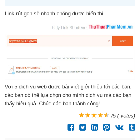
Link rút gọn
sẽ nhanh chóng
được hiển thị
.
Với 5 dịch vụ web
được bài viết giới thiệu tới
các bạn
,
các bạn
có thể lựa chọn cho mình dịch vụ
mà
các bạn
thấy hiệu quả
. Chúc
các bạn thành công!
/5 ( votes)