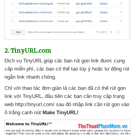
2. TinyURL.com
Dịch vụ TinyURL giúp
các bạn rút gọn link đươc cung
cấp miễn phí
,
các bạn
có thể tạo tùy ý
hoặc tự động rút
ngắn link nhanh chóng.
Chỉ
với thao tác đơn giản là
các bạn
đã
có thể rút gọn
link
với TinyURL
, đầu tiên
các bạn cần truy cập trang
web http://tinyurl.com/
sau đó nhập link cần rút gọn vào
ô trắng cạnh nút
Make TinyURL!