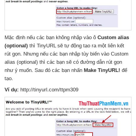
Mặc định
nếu
các bạn không nhập vào ô
Custom alias
(optional)
thì TinyURL
sẽ tự động tạo ra một liên kết
rút gọn
. Nhưng
nếu
các bạn nhập tùy biến vào Custom
alias (optional)
thì
các bạn
sẽ có đường dẫn rút gọn
như ý muốn
. Sau đó
các bạn nhấn
Make TinyURL!
để
tạo
.
Ví dụ:
http://tinyurl.com/ttpm309