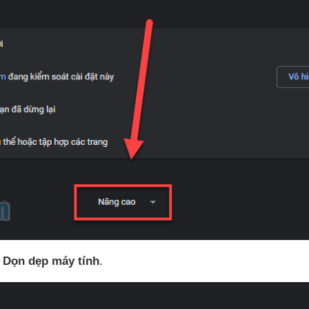
y
Dọn dẹp máy tính
.