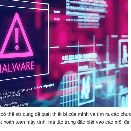
n
có thể sử dụng
để quét thiết bị
của mình
và tìm ra
các chươ
ét hoàn toàn máy tính
,
mà tập trung
đặc biệt vào
các mối đe