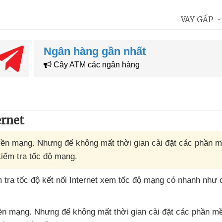
VAY GẤP
Ngân hàng gần nhất
Cây ATM các ngân hàng
ernet
ền mạng. Nhưng để không mất thời gian cài đặt các phần m
iểm tra tốc độ mạng.
 tra tốc độ kết nối Internet xem tốc độ mạng có nhanh như
yền mạng
. Nhưng
để không mất thời gian cài đặt
các phần m