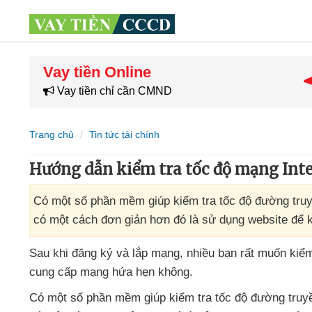
Vay tiền Online
Vay tiền chỉ cần CMND
Trang chủ
Tin tức tài chính
Hướng dẫn kiểm tra tốc độ mạng Int
Có một số phần mềm giúp kiểm tra tốc độ đường truy
có một cách đơn giản hơn đó là sử dụng website để k
Sau khi đăng ký
và lắp mạng
, nhiều bạn
rất muốn kiểm
cung cấp mạng hứa hẹn không
.
Có một số phần mềm giúp kiểm tra tốc độ đường tru