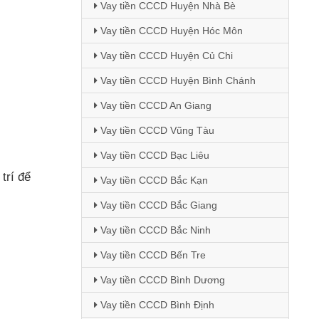
Vay tiền CCCD Huyện Nhà Bè
Vay tiền CCCD Huyện Hóc Môn
Vay tiền CCCD Huyện Củ Chi
Vay tiền CCCD Huyện Bình Chánh
Vay tiền CCCD An Giang
Vay tiền CCCD Vũng Tàu
Vay tiền CCCD Bạc Liêu
 trí
để
Vay tiền CCCD Bắc Kạn
Vay tiền CCCD Bắc Giang
Vay tiền CCCD Bắc Ninh
Vay tiền CCCD Bến Tre
Vay tiền CCCD Bình Dương
Vay tiền CCCD Bình Định