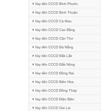
Vay tiền CCCD Bình Phước
Vay tiền CCCD Bình Thuận
Vay tiền CCCD Cà Mau
Vay tiền CCCD Cao Bằng
Vay tiền CCCD Cần Thơ
Vay tiền CCCD Đà Nẵng
Vay tiền CCCD Đắk Lắk
Vay tiền CCCD Đắk Nông
Vay tiền CCCD Đồng Nai
Vay tiền CCCD Biên Hòa
Vay tiền CCCD Đồng Tháp
Vay tiền CCCD Điện Biên
Vay tiền CCCD Gia Lai