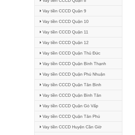
Vay tiền CCCD Quận 8
Vay tiền CCCD Quận 9
Vay tiền CCCD Quận 10
Vay tiền CCCD Quận 11
Vay tiền CCCD Quận 12
Vay tiền CCCD Quận Thủ Đức
Vay tiền CCCD Quận Bình Thạnh
Vay tiền CCCD Quận Phú Nhuận
Vay tiền CCCD Quận Tân Bình
Vay tiền CCCD Quận Bình Tân
Vay tiền CCCD Quận Gò Vấp
Vay tiền CCCD Quận Tân Phú
Vay tiền CCCD Huyện Cần Giờ