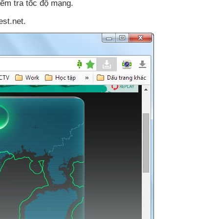
iểm tra tốc độ mạng
.
est.net
.