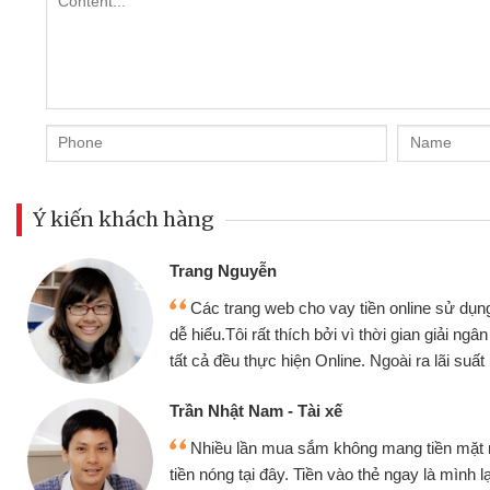
Ý kiến khách hàng
Đoàn Hữu Cảnh
Mình cần tiền gấp nên định cầm cố chiếc
nhưng thật may đã có gói vay tiền bằng CM
g
không cần gặp mặt nên rất tiện lợi, sẽ giới t
bè biết
Cấn Văn Lực - Tạp hóa
y
Tôi kinh doanh buôn bán nhỏ lẻ nhiều lúc
a
hàng, nhờ biết đến website qua bạn bè giới thi