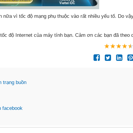
lần nữa vì tốc độ mạng phụ thuộc vào
rất nhiều yếu tố
. Do vậ
 tốc độ Internet
của máy tính bạn
. Cảm ơn
các bạn
đã theo d
m trạng buồn
n facebook