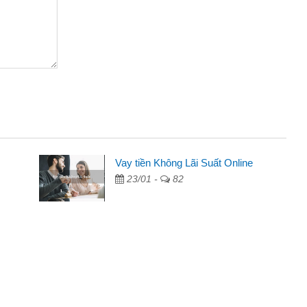
Vay tiền Không Lãi Suất Online
23/01 -
82
cáo trên facebook. Tôi là
, sinh nhật bạn bè, mà đọc
quyết định vay
ng ai cho vay. Trong khi
riêng, trong 1-2 ngày tôi trả
kịp thời và nhanh chóng