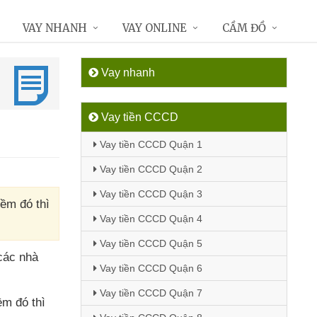
VAY NHANH
VAY ONLINE
CẦM ĐỒ
Vay nhanh
Vay tiền CCCD
Vay tiền CCCD Quận 1
Vay tiền CCCD Quận 2
Vay tiền CCCD Quận 3
ềm đó thì
Vay tiền CCCD Quận 4
Vay tiền CCCD Quận 5
các nhà
Vay tiền CCCD Quận 6
Vay tiền CCCD Quận 7
ềm đó
thì