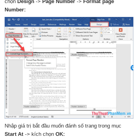
chọn
Design
->
Page Number
->
Format page
Number:
Nhập giá trị bắt đầu muốn đánh số trang trong mục
Start At
-> kích chọn
OK: