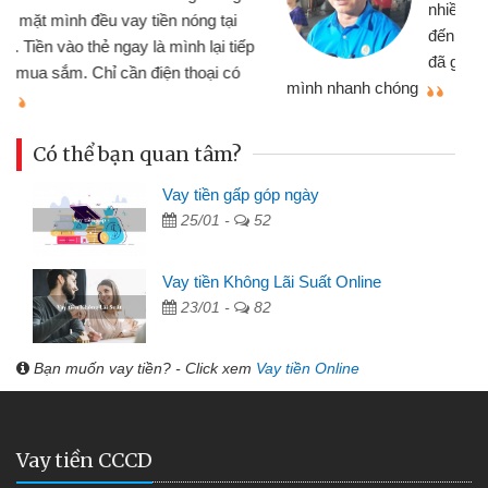
nhiều lúc cần vốn nhập hàng, nhờ biết
đến website qua bạn bè giới thiệu tôi
đã giải quyết được công việc của
mình nhanh chóng
th
Có thể bạn quan tâm?
Vay tiền gấp góp ngày
25/01 -
52
Vay tiền Không Lãi Suất Online
23/01 -
82
Bạn muốn vay tiền? - Click xem
Vay tiền Online
Vay tiền CCCD