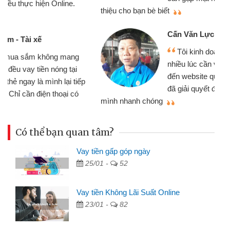
thiệu cho bạn bè biết
qu
Cấn Văn Lực - Tạp hóa
Tôi kinh doanh buôn bán nhỏ lẻ
nhiều lúc cần vốn nhập hàng, nhờ biết
đến website qua bạn bè giới thiệu tôi
đã giải quyết được công việc của
mình nhanh chóng
th
Có thể bạn quan tâm?
Vay tiền gấp góp ngày
25/01 -
52
Vay tiền Không Lãi Suất Online
23/01 -
82