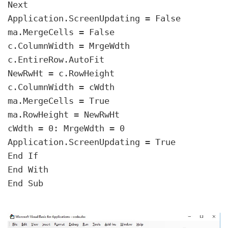
Next

Application.ScreenUpdating = False

ma.MergeCells = False

c.ColumnWidth = MrgeWdth

c.EntireRow.AutoFit

NewRwHt = c.RowHeight

c.ColumnWidth = cWdth

ma.MergeCells = True

ma.RowHeight = NewRwHt

cWdth = 0: MrgeWdth = 0

Application.ScreenUpdating = True

End If

End With

End Sub
