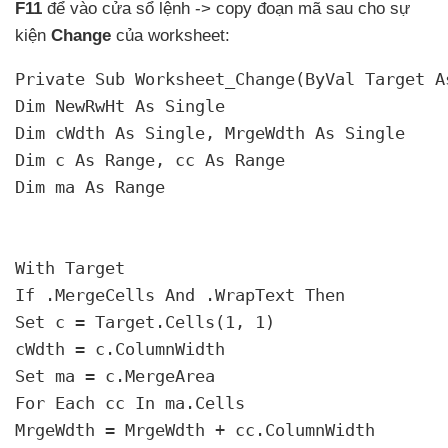
F11
để vào cửa sổ lệnh -> copy đoạn mã sau cho sự
kiện
Change
của worksheet:
Private Sub Worksheet_Change(ByVal Target As
Dim NewRwHt As Single

Dim cWdth As Single
, MrgeWdth As Single

Dim c As Range
, cc As Range

Dim ma As Range

With Target

If .MergeCells And .WrapText Then

Set c = Target.Cells(1
, 1)

cWdth = c.ColumnWidth

Set ma = c.MergeArea

For Each cc In ma.Cells

MrgeWdth = MrgeWdth + cc.ColumnWidth
