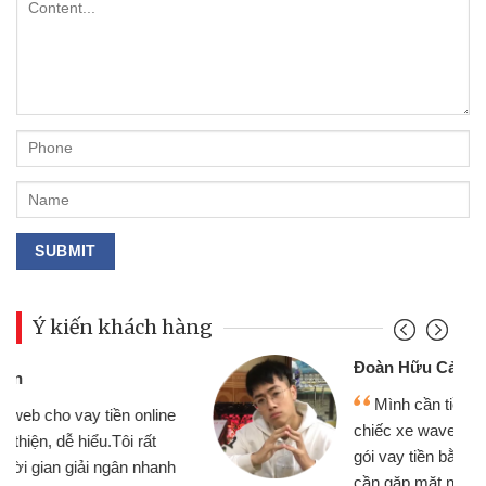
Ý kiến khách hàng
Đoàn Hữu Cảnh
Mình cần tiền gấp nên định cầm cố
chiếc xe wave nhưng thật may đã có
gói vay tiền bằng CMND online không
cần gặp mặt nên rất tiện lợi, sẽ giới