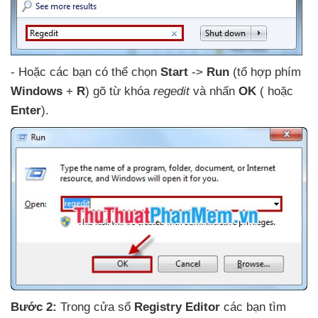
- Hoặc
các bạn
có thể chọn
Start
->
Run
(tổ hợp phím
Windows
+
R
) gõ từ khóa
regedit
và nhấn
OK
(
hoặc
Enter
).
Bước 2:
Trong cửa sổ
Registry Editor
các bạn tìm