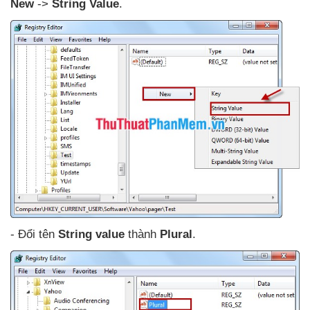
New
->
String Value
.
- Đổi tên
String value
thành
Plural
.