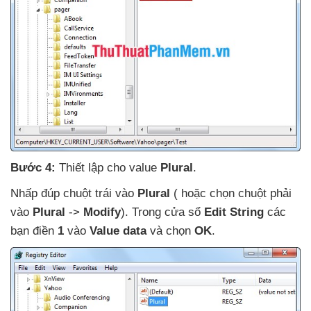
Bước 4:
Thiết lập cho value
Plural
.
Nhấp đúp chuột trái vào
Plural
(
hoặc chọn chuột phải
vào
Plural
->
Modify
)
. Trong cửa sổ
Edit String
các
bạn điền
1
vào
Value data
và chọn
OK
.