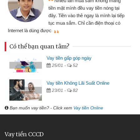
nhiều lúc cần vốn nhập hàng, nhờ biết
đến website qua bạn bè giới thiệu tôi
đã giải quyết được công việc của
mình nhanh chóng
th
Có thể bạn quan tâm?
Vay tiền gấp góp ngày
25/01 -
52
Vay tiền Không Lãi Suất Online
23/01 -
82
Bạn muốn vay tiền? - Click xem
Vay tiền Online
Vay tiền CCCD