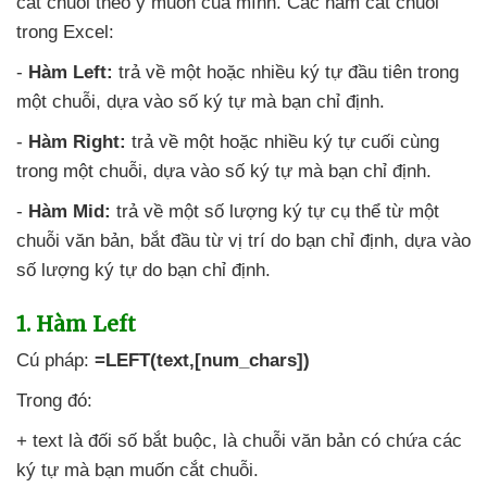
cắt chuỗi theo ý muốn
của mình
. Các hàm cắt chuỗi
trong Excel:
-
Hàm Left:
trả về một
hoặc nhiều ký tự đầu tiên trong
một chuỗi
, dựa vào số ký tự
mà bạn chỉ định.
-
Hàm Right:
trả về một
hoặc nhiều ký tự cuối cùng
trong một chuỗi
, dựa vào số ký tự
mà bạn chỉ định.
-
Hàm Mid:
trả về một số lượng ký tự cụ thể từ một
chuỗi văn bản
, bắt đầu từ vị trí do bạn chỉ định
, dựa vào
số lượng ký tự do bạn chỉ định.
1. Hàm Left
Cú pháp:
=LEFT(text,[num_chars])
Trong đó:
+ text là đối số bắt buộc
, là chuỗi văn bản có chứa
các
ký tự
mà bạn muốn cắt chuỗi.