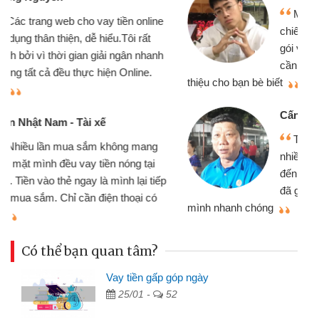
Mình cần tiền gấp nên định cầm cố
chiếc xe wave nhưng thật may đã có
gói vay tiền bằng CMND online không
cần gặp mặt nên rất tiện lợi, sẽ giới
thiệu cho bạn bè biết
qu
Cấn Văn Lực - Tạp hóa
Tôi kinh doanh buôn bán nhỏ lẻ
nhiều lúc cần vốn nhập hàng, nhờ biết
đến website qua bạn bè giới thiệu tôi
đã giải quyết được công việc của
mình nhanh chóng
th
Có thể bạn quan tâm?
Vay tiền gấp góp ngày
25/01 -
52