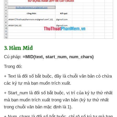
3. Hàm Mid
Cú pháp:
=MID(text
, start_num
, num_chars)
Trong đó:
+ Text là đối số bắt buộc
, đây là chuỗi văn bản có chứa
các ký tự
mà bạn muốn trích xuất.
+ Start_num là đối số bắt buộc
, vị trí
của ký tự thứ nhất
mà bạn muốn trích xuất trong văn bản (ký tự thứ nhất
trong chuỗi văn bản mặc định là 1).
+ Num_chars là đối số bắt buộc
, chỉ rõ số ký tự
mà bạn