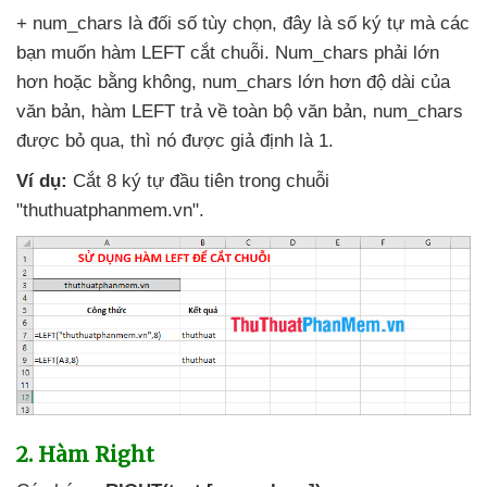
+ num_chars là đối số tùy chọn
, đây là số ký tự
mà
các
bạn muốn hàm LEFT cắt chuỗi
. Num_chars phải lớn
hơn
hoặc bằng không
, num_chars lớn hơn độ dài
của
văn bản
, hàm LEFT trả về toàn bộ văn bản
, num_chars
được bỏ qua
,
thì nó
được giả định là 1.
Ví dụ:
Cắt 8 ký tự đầu tiên trong chuỗi
"thuthuatphanmem.vn".
2. Hàm Right