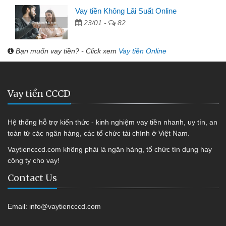
Vay tiền Không Lãi Suất Online
23/01 -
82
Bạn muốn vay tiền? - Click xem
Vay tiền Online
Vay tiền CCCD
Hệ thống hỗ trợ kiến thức - kinh nghiệm vay tiền nhanh, uy tín, an
toàn từ các ngân hàng, các tổ chức tài chính ở Việt Nam.
Vaytiencccd.com không phải là ngân hàng, tổ chức tín dụng hay
công ty cho vay!
Contact Us
Email:
info@vaytiencccd.com