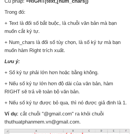
Cú pháp:
=RIGHT(text,[num_chars])
Trong đó:
+ Text là đối số bắt buộc
, là chuỗi văn bản
mà bạn
muốn cắt ký tự.
+ Num_chars là đối số tùy chọn
, là số ký tự
mà bạn
muốn hàm Right trích xuất.
Lưu ý:
+ Số ký tự phải lớn hơn
hoặc bằng không.
+
Nếu số ký tự lớn hơn độ dài
của văn bản
, hàm
RIGHT
sẽ trả về toàn bộ văn bản.
+
Nếu số ký tự
được bỏ qua
,
thì nó
được giả định là 1.
Ví dụ:
cắt chuỗi "@gmail.com" ra khỏi chuỗi
thuthuatphanmem.vn@gmail.com
.