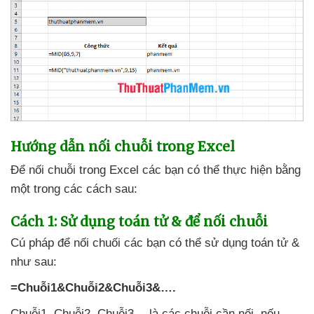
Hướng dẫn nối chuỗi trong Excel
Để nối chuỗi trong Excel
các bạn
có thể thực hiện bằng
một trong
các cách sau:
Cách 1: Sử dụng toán tử &
để nối chuỗi
Cú pháp
để nối chuối
các bạn
có thể sử dụng toán tử &
như sau:
=Chuỗi1&Chuỗi2&Chuỗi3&….
Chuỗi1
, Chuỗi2
, Chuỗi3… là
các chuỗi cần nối
,
nếu