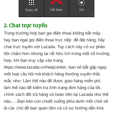
2
. Chat trực tuyến
Trong trường hợp bạn gọi điện thoại không bắt máy
,
hay bạn ngại gọi điện thoại trực tiếp
để đặt hàng
, hãy
chat trực tuyến
với Lazada
. Tuy cách này có sự phản
hồi chậm hơn
nhưng lại
rất hữu ích trong một số trường
hợp
, khi bạn truy cập vào trang
https://www.lazada.vn/helpcenter
, bạn
sẽ bắt gặp ngay
một loạt câu hỏi
mà khách hàng thường xuyên thắc
mắc như: Làm thế nào
để
được giao hàng miễn phí
,
làm thế nào
để kiểm tra tình trạng đơn hàng
của tôi
,
chính sách đổi trả hàng
và hoàn tiền tại Lazada như thế
nào,….Bạn kéo con chuột xuống phía dưới một chút
sẽ
là
các chủ đề bạn quan tâm
và có sự hướng dẫn
khá