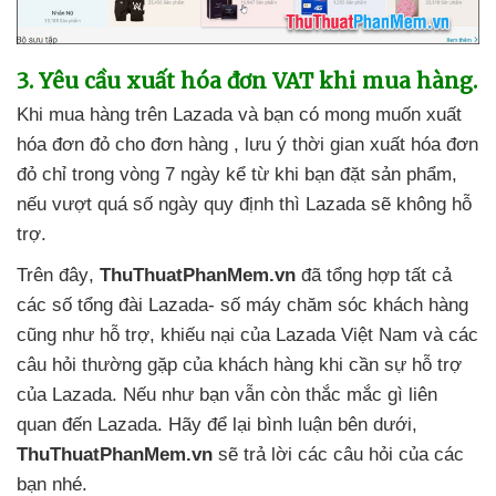
3
. Yêu cầu xuất hóa đơn VAT khi mua hàng.
Khi mua hàng trên Lazada
và bạn có
mong muốn xuất
hóa đơn đỏ cho đơn hàng
, lưu ý thời gian xuất hóa đơn
đỏ chỉ trong vòng 7 ngày kể từ khi bạn đặt sản phẩm
,
nếu vượt
quá số ngày quy định
thì Lazada
sẽ không hỗ
trợ.
Trên đây
,
ThuThuatPhanMem.vn
đã tổng hợp
tất cả
các số tổng đài Lazada- số máy chăm sóc khách hàng
cũng như hỗ trợ
, khiếu nại
của Lazada Việt Nam
và
các
câu hỏi thường gặp
của khách hàng khi cần sự hỗ trợ
của Lazada
.
Nếu như bạn
vẫn còn thắc mắc gì liên
quan đến Lazada
. Hãy
để lại bình luận bên dưới
,
ThuThuatPhanMem.vn
sẽ trả lời
các câu hỏi
của
các
bạn
nhé.