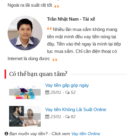
thi
Ngoài ra lãi suất rất tốt
Trần Nhật Nam - Tài xế
Nhiều lần mua sắm không mang
tiền mặt mình đều vay tiền nóng tại
đây. Tiền vào thẻ ngay là mình lại tiếp
tục mua sắm. Chỉ cần điện thoại có
mì
Internet là dùng được
Có thể bạn quan tâm?
Vay tiền gấp góp ngày
25/01 -
52
Vay tiền Không Lãi Suất Online
23/01 -
82
Bạn muốn vay tiền? - Click xem
Vay tiền Online