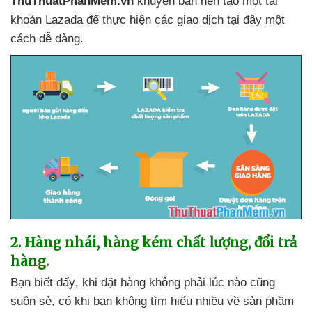
ThuThuatPhanMem.vn
khuyên bạn nên tạo một tài
khoản Lazada
để thực hiện
các giao dịch tại đây một
cách dễ dàng.
2
. Hàng nhái
, hàng kém chất lượng
, đổi trả
hàng.
Bạn biết đấy
, khi đặt hàng không phải lúc nào
cũng
suôn sẻ
, có khi bạn không tìm hiểu nhiều về sản phầm