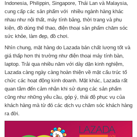
Indonesia
, Philippin
, Singapore
, Thái Lan
và Malaysia
,
cung cấp
các sản phẩm
với nhiều ngành hàng khác
nhau như nội thất
, máy tính bảng
, thời trang
và phụ
kiện
, đồ dùng thể thao
, điện thoại sản phẩm chăm sóc
sức khỏe
, làm đẹp
, đồ chơi.
Nhìn chung
, mặt hàng do Lazada bán chất lượng tốt
và
giá thấp hơn thị trường như điện thoại máy tính bàn
,
laptop
. Trải qua nhiều năm
với dày dặn kinh nghiệm
,
Lazada càng ngày càng hoàn thiện về mặt cấu trúc tổ
chức
các hoạt động kinh doanh
. Mặt khác
, Lazada
rất
quan tâm đến cảm nhận khi sử dụng
các sản phẩm
cũng như
những yêu cầu
, góp ý
, thái độ
phục vụ
của
khách hàng
mà từ đó
các dịch vụ chăm sóc khách hàng
ra đời
.