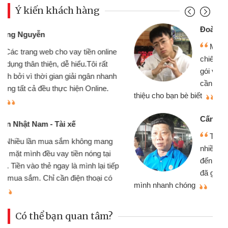
Ý kiến khách hàng
Đoàn Hữu Cảnh
Mình cần tiền gấp nên định cầm cố
chiếc xe wave nhưng thật may đã có
gói vay tiền bằng CMND online không
cần gặp mặt nên rất tiện lợi, sẽ giới
thiệu cho bạn bè biết
qu
Cấn Văn Lực - Tạp hóa
Tôi kinh doanh buôn bán nhỏ lẻ
nhiều lúc cần vốn nhập hàng, nhờ biết
đến website qua bạn bè giới thiệu tôi
đã giải quyết được công việc của
mình nhanh chóng
th
Có thể bạn quan tâm?