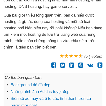
còn có
các dịch vụ hosting khác như file hosting
, email
hosting
, DNS hosting
, hay game server…
Qua bài giới thiệu tổng quan trên
, bạn
đã hiểu
được
hosting là gì
, tác dụng
của hosting
và một số loại
hosting phổ biến hiện nay rồi phải không
?
Nếu bạn đang
tìm kiếm một hosting
để lưu trữ trang web
của
riêng
mình
, chắc chắn
những thông tin vừa chia sẻ ở trên
chính là điều bạn cần biết đến.
/5 ( votes)
Có thể bạn quan tâm:
Background đỏ đô đẹp
Những hình ảnh Adidas tuyệt đẹp
Biển số xe máy và ô tô các tỉnh thành trên cả
nước mới nhất