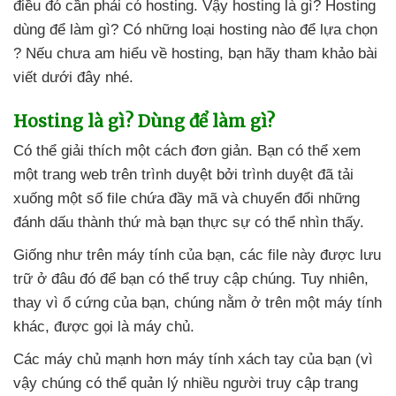
điều đó cần phải có hosting
. Vậy hosting là gì
? Hosting
dùng
để làm gì
? Có
những loại hosting nào
để lựa chọn
?
Nếu chưa am hiểu về hosting
, bạn hãy tham khảo bài
viết
dưới đây
nhé.
Hosting là gì
? Dùng
để làm gì?
Có thể giải thích một cách đơn giản
. Bạn có thể xem
một trang web trên trình duyệt
bởi trình duyệt
đã tải
xuống một số file chứa đầy mã
và chuyển đổi
những
đánh dấu thành thứ
mà bạn thực sự
có thể nhìn thấy.
Giống như trên máy tính
của bạn
,
các file này
được lưu
trữ ở đâu đó
để bạn
có thể truy cập chúng
. Tuy nhiên
,
thay vì ổ cứng
của bạn
, chúng nằm ở trên một máy tính
khác
,
được gọi là máy chủ.
Các máy chủ mạnh hơn máy tính xách tay
của bạn (vì
vậy chúng
có thể quản lý nhiều người truy cập trang