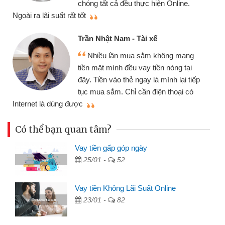
chóng tất cả đều thực hiện Online.
thi
Ngoài ra lãi suất rất tốt
Trần Nhật Nam - Tài xế
Nhiều lần mua sắm không mang
tiền mặt mình đều vay tiền nóng tại
đây. Tiền vào thẻ ngay là mình lại tiếp
tục mua sắm. Chỉ cần điện thoại có
mì
Internet là dùng được
Có thể bạn quan tâm?
Vay tiền gấp góp ngày
25/01 -
52
Vay tiền Không Lãi Suất Online
23/01 -
82