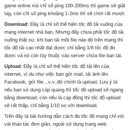
game online
mà chỉ số ping 100-200ms
thì game
sẽ giật
lag
, còn chỉ số ping khoảng 1-2ms
thì
sẽ chơi
rất mượt.
Download
: Đây là chỉ số thể hiện tốc độ tải xuống
của
mạng internet nhà bạn
. Nhưng đây chưa phải tốc độ tải
xuống thật sự
, khi bạn tải một file nào đó trên mạng
thì
tốc độ tải cao nhất đạt
được chỉ bằng 1/8 tốc độ đo
được
và nó còn tùy thuộc vào server chứa file bạn tải.
Upload
: Đây là chỉ số thể hiện tốc độ tải lên
của
internet
, ví dụ như việc bạn gửi mail
, tải ảnh lên
Facebook
, gửi file…v.v..đó chính là upload
. Lưu ý là
nếu bạn sử dụng cáp quang
thì tốc độ upload
sẽ ngang
bằng download
, còn
nếu là cap đồng
thì tốc độ upload
sẽ
rất thấp
, chỉ bằng 1/10 so
với download.
Trên đây là bài hướng dẫn cách đo tốc độ mạng chỉ
với
vài thao tác đơn giản
, ngoài sử dụng trang web