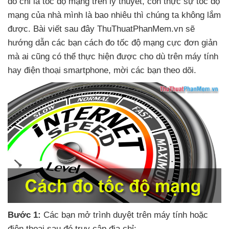
đó chỉ là tốc độ mạng trên lý thuyết
, còn thực sự tốc độ
mạng
của nhà mình là bao nhiêu
thì chúng ta không lắm
được
. Bài viết
sau đây ThuThuatPhanMem.vn
sẽ
hướng dẫn
các bạn cách đo tốc độ mạng cực đơn giản
mà ai
cũng
có thể thực hiện
được cho
dù trên máy tính
hay điện thoại smartphone
, mời
các bạn theo dõi.
Bước 1:
Các bạn mở trình duyệt trên máy tính
hoặc
điện thoại
sau đó truy cập địa chỉ: